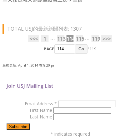
TOTAL USJ的最新新聞列表: 1307
...
...
<<<
1
113
114
115
119
>>>
PAGE
/ 119
Go
最後更新: April 1, 2014 在 8:20 pm
Join USJ Mailing List
Email Address
*
First Name
Last Name
*
indicates required