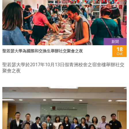
新聞
18
聖若瑟大學為國際和交換生舉辦社交聚會之夜
Oct
聖若瑟大學於2017年10月13日假青洲校舍之宿舍樓舉辦社交
聚會之夜