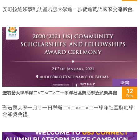
安哥拉總領事到訪聖若瑟大學進一步促進葡語國家交流機會.
新聞
12
聖若瑟大學舉辦二○二○/二○二一學年社區奬助學金頒奬典禮
Feb
聖若瑟大學一月廿一日舉辦二○二○/二○二一學年社區奬助學
金頒奬典禮.