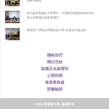
球夥伴關係
聖大參與馬德拉大學舉行「中葡航空模擬技術研究院」
成立諒解備忘錄簽署儀式
東莞理工學院訪問聖若瑟大學 簽署合作備忘錄
聯絡我們
職位空缺
版權及免責聲明
公開招標
發展事務處
證書驗證
©2026 聖若瑟大學, 版權所有.