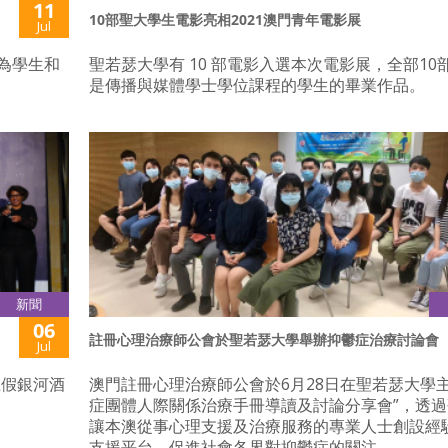
11
10部聖大學生電影亮相2021澳門青年電影展
Jul
間為學生和
聖若瑟大學有 10 部電影入選本次電影展，全部10
是傳播與媒體學士學位課程的學生的畢業作品。
新聞
06
註冊心理治療師公會於聖若瑟大學舉辦抑鬱症治療討論會
Jul
上假銀河酒
澳門註冊心理治療師公會於6月28日在聖若瑟大學主
症團體人際關係治療手冊導讀及討論分享會”，透
讓本澳從事心理支援及治療服務的專業人士創設經
支援平台，促進社會各界對抑鬱症的關注。