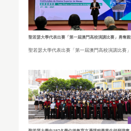
聖若瑟大學代表出賽「第一屆澳門高校演講比賽」勇奪殿
聖若瑟大學代表出賽「第一屆澳門高校演講比賽」
聖若瑟大學向197名學位後教育文憑課程畢業生頒發證書