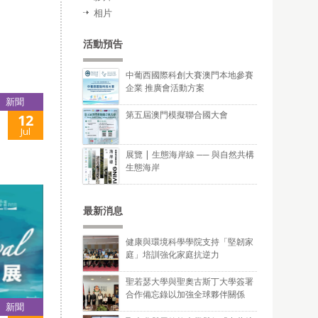
相片
活動預告
中葡西國際科創大賽澳門本地參賽
企業 推廣會活動方案
新聞
第五屆澳門模擬聯合國大會
12
Jul
展覽 | 生態海岸線 ── 與自然共構
生態海岸
最新消息
健康與環境科學學院支持「堅韌家
庭」培訓強化家庭抗逆力
聖若瑟大學與聖奧古斯丁大學簽署
合作備忘錄以加強全球夥伴關係
新聞