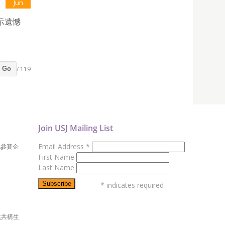
Jun
示遺憾
/ 119
Go
Join USJ Mailing List
Email Address
*
地參賽企
First Name
Last Name
*
indicates required
然共構生