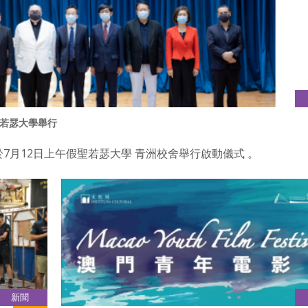
若瑟大學舉行
7月12日上午假聖若瑟大學 青洲校舍舉行啟動儀式 。
新聞