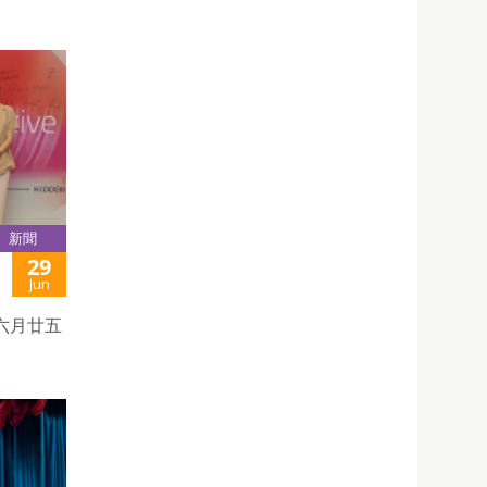
新聞
29
Jun
六月廿五