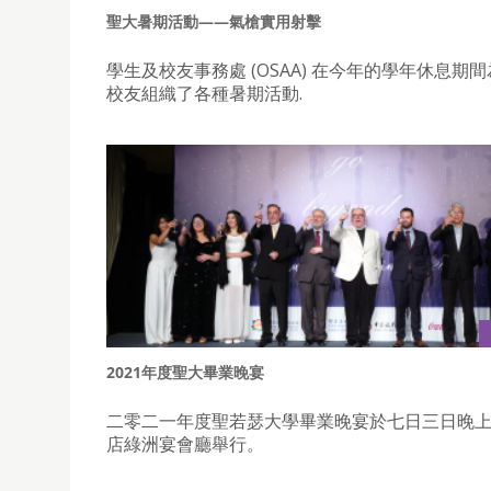
聖大暑期活動——氣槍實用射擊
學生及校友事務處 (OSAA) 在今年的學年休息期
校友組織了各種暑期活動.
2021年度聖大畢業晚宴
二零二一年度聖若瑟大學畢業晚宴於七日三日晚
店綠洲宴會廳舉行。