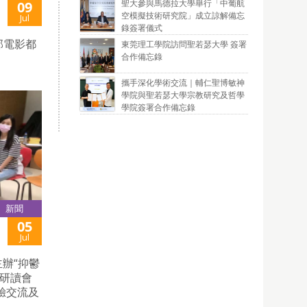
聖大參與馬德拉大學舉行「中葡航
09
空模擬技術研究院」成立諒解備忘
Jul
錄簽署儀式
部電影都
東莞理工學院訪問聖若瑟大學 簽署
合作備忘錄
攜手深化學術交流｜輔仁聖博敏神
學院與聖若瑟大學宗教研究及哲學
學院簽署合作備忘錄
新聞
05
Jul
辦“抑鬱
過研讀會
驗交流及