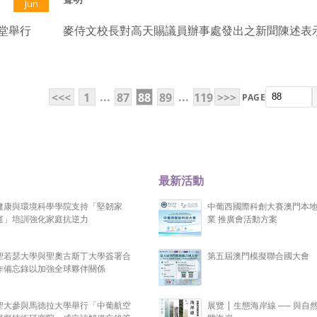
Jun
堂舉行
麥侍文校長對高天賜議員辦事處發出之新聞陳述表
...
...
<<<
1
87
88
89
119
>>>
PAGE
最新活動
健康與環境科學學院支持「堅韌家
中葡西國際科創大賽澳門本
庭」培訓強化家庭抗逆力
業 推廣會活動方案
聖若瑟大學與聖奧古斯丁大學簽署合
第五屆澳門模擬聯合國大會
作備忘錄以加強全球夥伴關係
聖大參與馬德拉大學舉行「中葡航空
展覽 | 生態海岸線 ── 與自