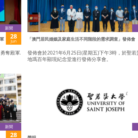
新聞
28
軍
「澳門居民婚姻及家庭生活不同階段的需求調查」發佈會
Jun
勇奪殿軍.
發佈會於2021年6月25日(星期五)下午3時，於聖
地瑪百年顯現紀念堂進行發佈分享會。
新聞
28
聲明