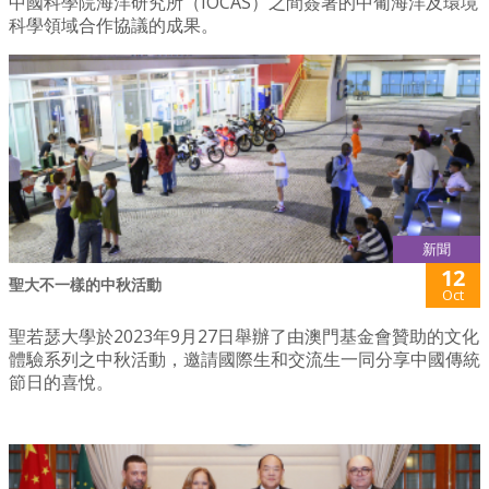
中國科學院海洋研究所（IOCAS）之間簽署的中葡海洋及環境
科學領域合作協議的成果。
新聞
12
聖大不一樣的中秋活動
Oct
聖若瑟大學於2023年9月27日舉辦了由澳門基金會贊助的文化
體驗系列之中秋活動，邀請國際生和交流生一同分享中國傳統
節日的喜悅。