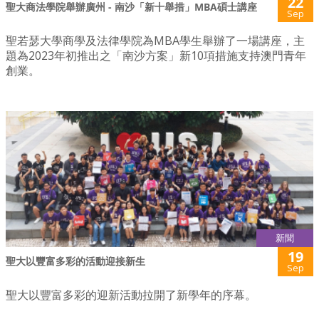
22
聖大商法學院舉辦廣州 - 南沙「新十舉措」MBA碩士講座
Sep
聖若瑟大學商學及法律學院為MBA學生舉辦了一場講座，主
題為2023年初推出之「南沙方案」新10項措施支持澳門青年
創業。
新聞
19
聖大以豐富多彩的活動迎接新生
Sep
聖大以豐富多彩的迎新活動拉開了新學年的序幕。