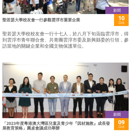
新聞
10
聖若瑟大學校友會一行參觀雲浮市重要企業
Oct
聖若瑟大學校校友會一行十七人，於八月下旬蒞臨雲浮市，得
到雲浮巿青年聯合會、共青團雲浮市委及新興縣委的引領，參
訪當地的關鍵企業和全國文物保護單位。
新聞
09
「2023年度粵港澳大灣區兒童及青少年『因材施教』成長發
Oct
展教育策略」圓桌會議成功舉辦