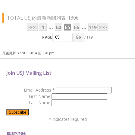
TOTAL USJ的最新新聞列表: 1306
...
...
<<<
1
64
65
66
119
>>>
PAGE
/ 119
Go
最後更新: April 1, 2014 在 8:20 pm
Join USJ Mailing List
Email Address
*
First Name
Last Name
*
indicates required
最新活動