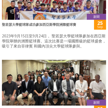
新聞
25
聖若瑟大學籃球隊成功參加西亞斯學院洲際籃球賽
Sep
2023年9月15日至9月24日， 聖若瑟大學籃球隊參加在西亞斯
學院舉辦的洲際籃球賽。這次比賽是一場國際級的籃球盛會，
吸引了來自菲律賓 和國內頂尖大學籃球隊參與。
新聞