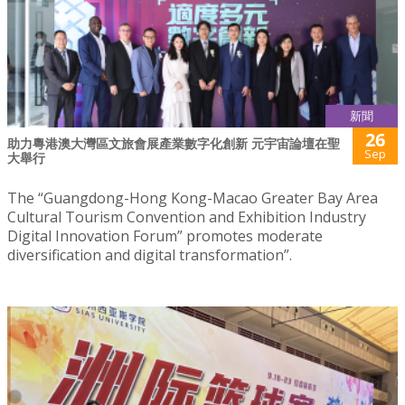
新聞
26
助力粵港澳大灣區文旅會展產業數字化創新 元宇宙論壇在聖
Sep
大舉行
The “Guangdong-Hong Kong-Macao Greater Bay Area
Cultural Tourism Convention and Exhibition Industry
Digital Innovation Forum” promotes moderate
diversification and digital transformation”.