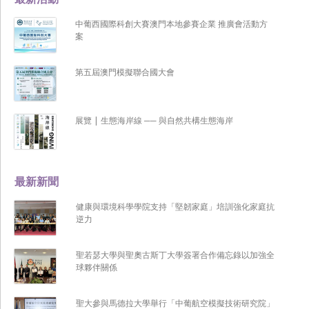
中葡西國際科創大賽澳門本地參賽企業 推廣會活動方
案
第五屆澳門模擬聯合國大會
展覽 | 生態海岸線 ── 與自然共構生態海岸
最新新聞
健康與環境科學學院支持「堅韌家庭」培訓強化家庭抗
逆力
聖若瑟大學與聖奧古斯丁大學簽署合作備忘錄以加強全
球夥伴關係
聖大參與馬德拉大學舉行「中葡航空模擬技術研究院」