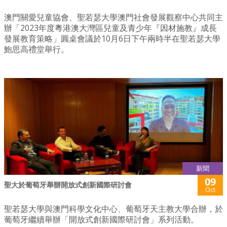
澳門關愛兒童協會、聖若瑟大學澳門社會發展觀察中心共同主
辦「2023年度粵港澳大灣區兒童及青少年『因材施教』成長
發展教育策略」圓桌會議於10月6日下午兩時半在聖若瑟大學
鮑思高禮堂舉行。
新聞
09
聖大於葡萄牙舉辦開放式創新國際研討會
Oct
聖若瑟大學與澳門科學文化中心、葡萄牙天主教大學合辦，於
葡萄牙繼續舉辦「開放式創新國際研討會」系列活動。