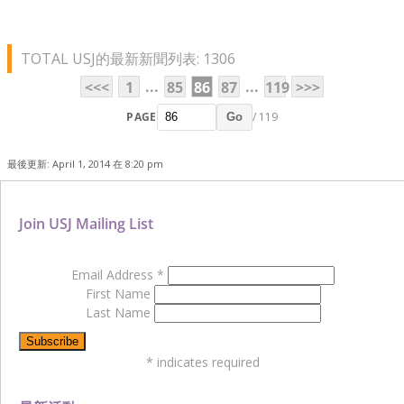
TOTAL USJ的最新新聞列表: 1306
...
...
<<<
1
85
86
87
119
>>>
PAGE
/ 119
Go
最後更新: April 1, 2014 在 8:20 pm
Join USJ Mailing List
Email Address
*
First Name
Last Name
*
indicates required