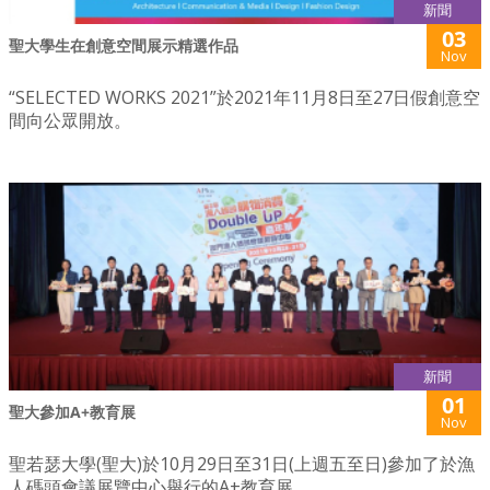
新聞
03
聖大學生在創意空間展示精選作品
Nov
“SELECTED WORKS 2021”於2021年11月8日至27日假創意空
間向公眾開放。
新聞
01
聖大參加A+教育展
Nov
聖若瑟大學(聖大)於10月29日至31日(上週五至日)參加了於漁
人碼頭會議展覽中心舉行的A+教育展。