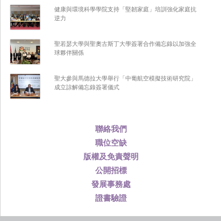
健康與環境科學學院支持「堅韌家庭」培訓強化家庭抗
逆力
聖若瑟大學與聖奧古斯丁大學簽署合作備忘錄以加強全
球夥伴關係
聖大參與馬德拉大學舉行「中葡航空模擬技術研究院」
成立諒解備忘錄簽署儀式
聯絡我們
職位空缺
版權及免責聲明
公開招標
發展事務處
證書驗證