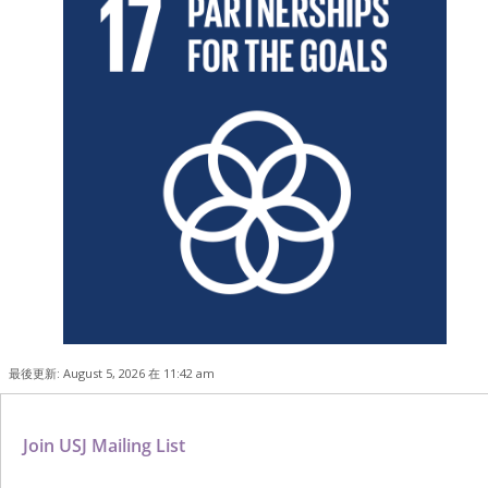
最後更新: August 5, 2026 在 11:42 am
Join USJ Mailing List