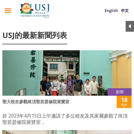
English
中文
USJ的最新新聞列表
新聞
18
聖大校友參觀崗頂聖若瑟修院展覽室
Apr
於 2023年4月15日上午邀請了多位校友及其家屬參觀了崗頂
聖若瑟修院展覽室 。