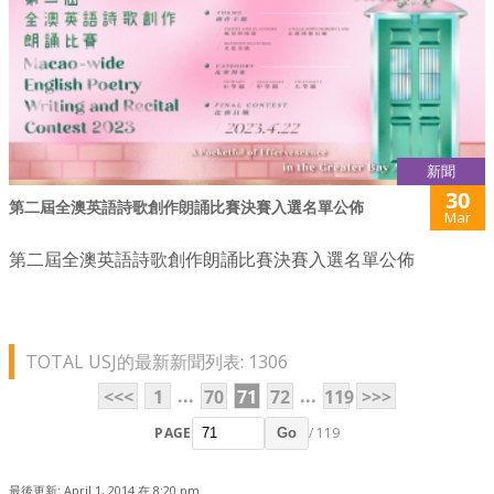
新聞
30
第二屆全澳英語詩歌創作朗誦比賽決賽入選名單公佈
Mar
第二屆全澳英語詩歌創作朗誦比賽決賽入選名單公佈
TOTAL USJ的最新新聞列表: 1306
...
...
<<<
1
70
71
72
119
>>>
PAGE
/ 119
Go
最後更新: April 1, 2014 在 8:20 pm