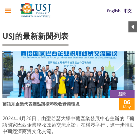
English
中文
USJ的最新新聞列表
新聞
06
葡語系企業代表團點讚橫琴稅收營商環境
May
2024年4月26日，由聖若瑟大學中葡產業發展中心主辦的「葡
語國家巴西企業稅收政策交流座談」在横琴举行，進一步推動
中葡經濟商貿文化交流。