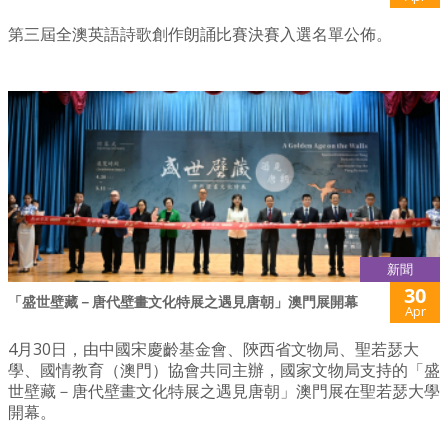
第三屆全澳英語詩歌創作朗誦比賽決賽入選名單公佈。
新聞
30
「盛世壁藏－唐代壁畫文化特展之遇見唐朝」澳門展開幕
Apr
4月30日，由中國宋慶齡基金會、陝西省文物局、聖若瑟大
學、國情教育（澳門）協會共同主辦，國家文物局支持的「盛
世壁藏－唐代壁畫文化特展之遇見唐朝」澳門展在聖若瑟大學
開幕。