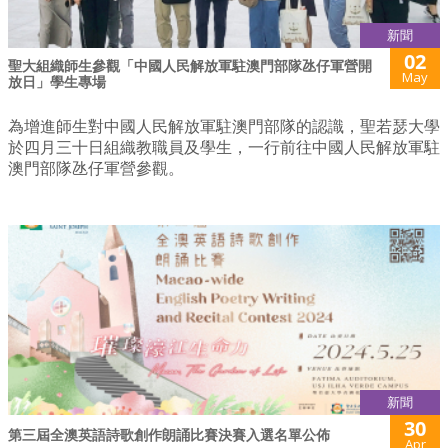
新聞
02
聖大組織師生參觀「中國人民解放軍駐澳門部隊氹仔軍營開
May
放日」學生專場
為增進師生對中國人民解放軍駐澳門部隊的認識，聖若瑟大學
於四月三十日組織教職員及學生，一行前往中國人民解放軍駐
澳門部隊氹仔軍營參觀。
新聞
30
第三屆全澳英語詩歌創作朗誦比賽決賽入選名單公佈
Apr