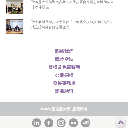
聖若瑟大學與聖奧古斯丁大學簽署合作備忘錄以加強全
球夥伴關係
聖大參與馬德拉大學舉行「中葡航空模擬技術研究院」
成立諒解備忘錄簽署儀式
聯絡我們
職位空缺
版權及免責聲明
公開招標
發展事務處
證書驗證
©2026 聖若瑟大學, 版權所有.