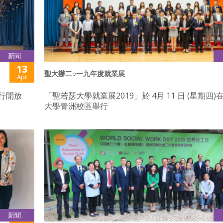
新聞
13
聖大辦二○一九年度就業展
Apr
行開放
「聖若瑟大學就業展2019」於 4月 11 日 (星期四
大學青洲校區舉行
新聞