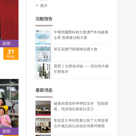
相片
活動預告
中葡西國際科創大賽澳門本地參賽
企業 推廣會活動方案
新聞
第五屆澳門模擬聯合國大會
31
May
展覽 | 生態海岸線 ── 與自然共構
生態海岸
最新消息
健康與環境科學學院支持「堅韌家
庭」培訓強化家庭抗逆力
聖若瑟大學與聖奧古斯丁大學簽署
合作備忘錄以加強全球夥伴關係
新聞