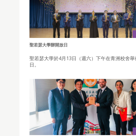
聖若瑟大學辦開放日
聖若瑟大學於4月13日（週六）下午在青洲校舍舉
日。