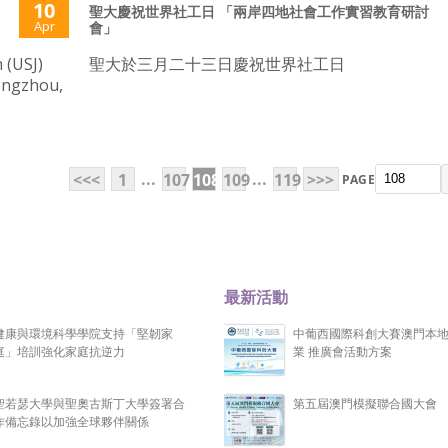
10
聖大慶祝世界社工日 「兩岸四地社會工作實習教育研討
Apr
會」
 (USJ)
聖大於三月二十三日慶祝世界社工日
hengzhou,
...
...
<<<
1
107
108
109
119
>>>
PAGE
最新活動
健康與環境科學學院支持「堅韌家
中葡西國際科創大賽澳門本
庭」培訓強化家庭抗逆力
業 推廣會活動方案
聖若瑟大學與聖奧古斯丁大學簽署合
第五屆澳門模擬聯合國大會
作備忘錄以加強全球夥伴關係