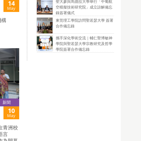
聖大參與馬德拉大學舉行「中葡航
14
空模擬技術研究院」成立諒解備忘
May
錄簽署儀式
機構
東莞理工學院訪問聖若瑟大學 簽署
合作備忘錄
攜手深化學術交流｜輔仁聖博敏神
學院與聖若瑟大學宗教研究及哲學
學院簽署合作備忘錄
新聞
10
May
在青洲校
語言
作為開幕