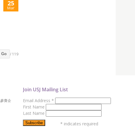
25
Mar
/ 119
Go
Join USJ Mailing List
Email Address
*
地參賽企
First Name
Last Name
*
indicates required