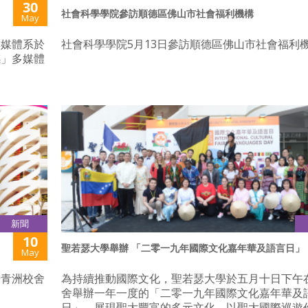
30
社會科學學院參訪順德區佛山市社會福利機構
May
與媒體系於
社會科學學院5月13日參訪順德區佛山市社會福利
感」多媒體
新聞
10
聖若瑟大學舉辦 「二零一九年國際文化嘉年華及語言日」
May
辦青洲校舍
為持續推動國際文化，聖若瑟大學於五月十日下午
舍舉辦一年一度的「二零一九年國際文化嘉年華及
日」，展現聖大豐富的多元文化，以聖大國際巡遊