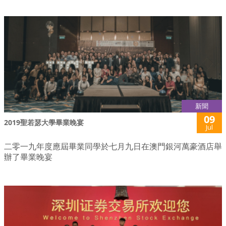
新聞
09
2019聖若瑟大學畢業晚宴
Jul
二零一九年度應屆畢業同學於七月九日在澳門銀河萬豪酒店舉
辦了畢業晚宴