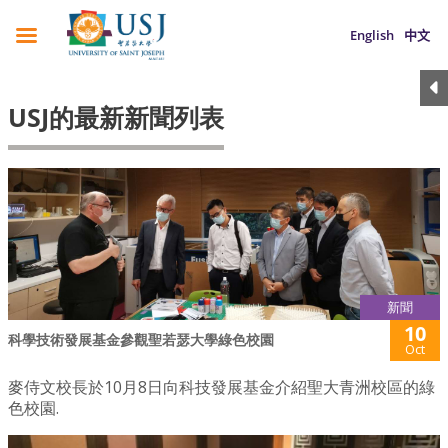
English
中文
USJ的最新新聞列表
新聞
10
科學技術發展基金參觀聖若瑟大學綠色校園
Oct
麥侍文校長於10月8日向科技發展基金介紹聖大青洲校區的綠
色校園.