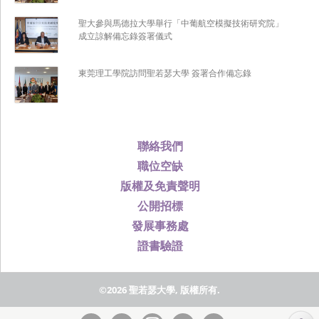
聖大參與馬德拉大學舉行「中葡航空模擬技術研究院」
成立諒解備忘錄簽署儀式
東莞理工學院訪問聖若瑟大學 簽署合作備忘錄
聯絡我們
職位空缺
版權及免責聲明
公開招標
發展事務處
證書驗證
©2026 聖若瑟大學, 版權所有.