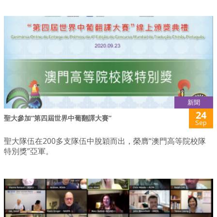
新聞
24
聖大參加“第四屆世界中葡翻譯大賽”
Sep
聖大隊伍在200多支隊伍中脫穎而出，榮膺“澳門高等院校隊
特別獎”亞軍。