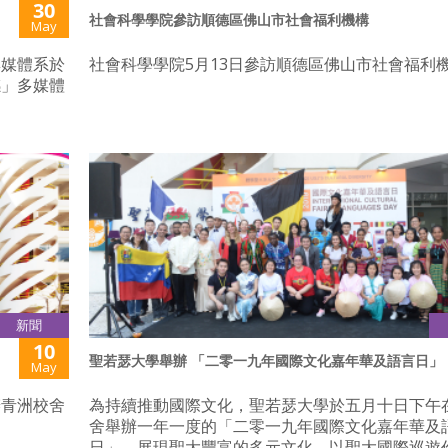
30
社會科學學院參訪順德區佛山市社會福利機構
May
與媒體系於
社會科學學院5月13日參訪順德區佛山市社會福利
感」多媒體
新聞
10
聖若瑟大學舉辦 「二零一九年國際文化嘉年華及語言日」
May
辦青洲校舍
為持續推動國際文化，聖若瑟大學於五月十日下午
舍舉辦一年一度的「二零一九年國際文化嘉年華及
日」，展現聖大豐富的多元文化，以聖大國際巡遊