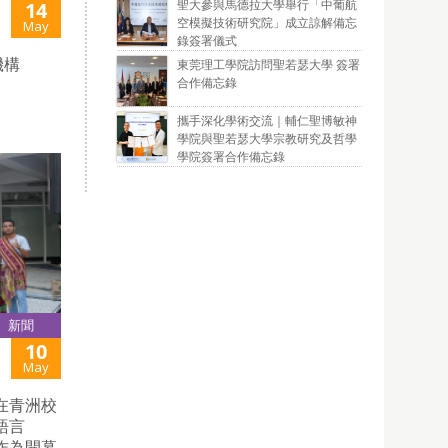
聖大參與馬德拉大學舉行「中葡航
14
空模擬技術研究院」成立諒解備忘
May
錄簽署儀式
機構
東莞理工學院訪問聖若瑟大學 簽署
合作備忘錄
攜手深化學術交流｜輔仁聖博敏神
學院與聖若瑟大學宗教研究及哲學
學院簽署合作備忘錄
新聞
10
May
在青洲校
語言
作為開幕