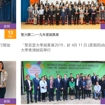
新聞
13
聖大辦二○一九年度就業展
Apr
行開放
「聖若瑟大學就業展2019」於 4月 11 日 (星期四
大學青洲校區舉行
新聞