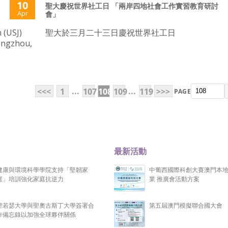
10
聖大慶祝世界社工日 「兩岸四地社會工作實習教育研討
Apr
會」
 (USJ)
聖大於三月二十三日慶祝世界社工日
hengzhou,
...
...
<<<
1
107
108
109
119
>>>
PAGE
最新活動
健康與環境科學學院支持「堅韌家
中葡西國際科創大賽澳門本
庭」培訓強化家庭抗逆力
業 推廣會活動方案
聖若瑟大學與聖奧古斯丁大學簽署合
第五屆澳門模擬聯合國大會
作備忘錄以加強全球夥伴關係