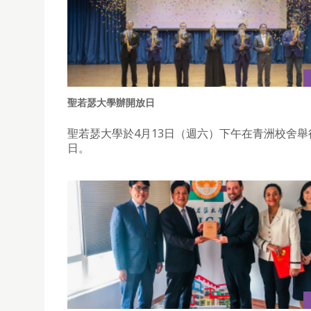
聖若瑟大學辦開放日
聖若瑟大學於4月13日（週六）下午在青洲校舍舉
日。