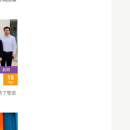
新聞
18
Apr
訪了聖若