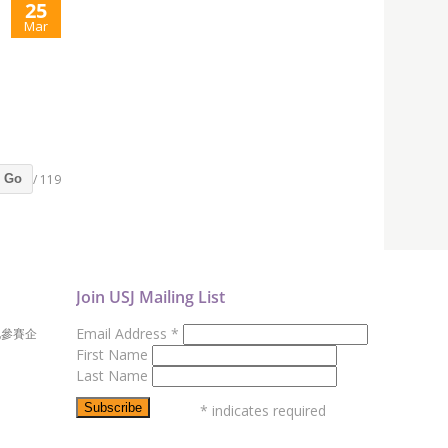
25
Mar
/ 119
Go
Join USJ Mailing List
Email Address
*
地參賽企
First Name
Last Name
*
indicates required