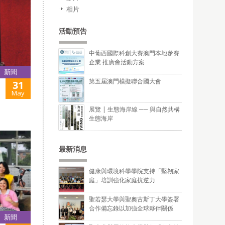
相片
活動預告
中葡西國際科創大賽澳門本地參賽
企業 推廣會活動方案
新聞
第五屆澳門模擬聯合國大會
31
May
展覽 | 生態海岸線 ── 與自然共構
生態海岸
最新消息
健康與環境科學學院支持「堅韌家
庭」培訓強化家庭抗逆力
聖若瑟大學與聖奧古斯丁大學簽署
合作備忘錄以加強全球夥伴關係
新聞