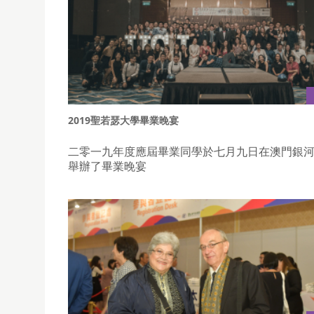
2019聖若瑟大學畢業晚宴
二零一九年度應屆畢業同學於七月九日在澳門銀
舉辦了畢業晚宴