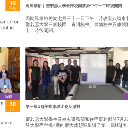
19
颱風韋帕 | 聖若瑟大學全部校園將於中午十二時後關閉
Aug
因颱風韋帕將於七月三十一日下午二時改發八號東
liance for
聖若瑟大學三個校園：青州校舍、皇朝校舍及修院
ment in
十二時後關閉。
新聞
30
SE
第一屆USJ美式桌球比賽及派對
Jul
聖若瑟大學學生及校友事務部和住宿事務部於7月2
ity of
於大學宿舍樓4樓的聖大休憩區舉辦了第一屆USJ