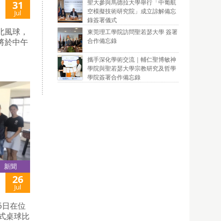
聖大參與馬德拉大學舉行「中葡航
31
空模擬技術研究院」成立諒解備忘
Jul
錄簽署儀式
北風球，
東莞理工學院訪問聖若瑟大學 簽署
合作備忘錄
將於中午
攜手深化學術交流｜輔仁聖博敏神
學院與聖若瑟大學宗教研究及哲學
學院簽署合作備忘錄
新聞
26
Jul
6日在位
美式桌球比