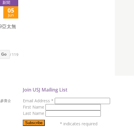
新聞
05
Jun
9亞太無
/ 119
Go
Join USJ Mailing List
Email Address
*
地參賽企
First Name
Last Name
*
indicates required