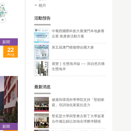
相片
活動預告
中葡西國際科創大賽澳門本地參賽
企業 推廣會活動方案
新聞
第五屆澳門模擬聯合國大會
22
Aug
展覽 | 生態海岸線 ── 與自然共構
生態海岸
最新消息
健康與環境科學學院支持「堅韌家
庭」培訓強化家庭抗逆力
聖若瑟大學與聖奧古斯丁大學簽署
合作備忘錄以加強全球夥伴關係
新聞