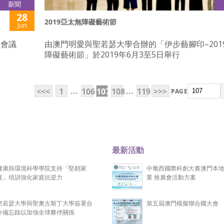
新聞
28
2019亞太無障礙藝術節
Jun
區會議
由澳門明愛與聖若瑟大學合辦的「伊步藝腳印–201
障礙藝術節」於2019年6月3至5日舉行
...
...
<<<
1
106
107
108
119
>>>
PAGE
最新活動
健康與環境科學學院支持「堅韌家
中葡西國際科創大賽澳門本
庭」培訓強化家庭抗逆力
業 推廣會活動方案
聖若瑟大學與聖奧古斯丁大學簽署合
第五屆澳門模擬聯合國大會
作備忘錄以加強全球夥伴關係