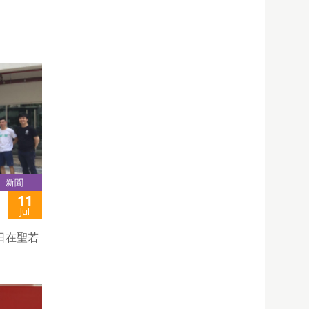
新聞
11
Jul
日在聖若