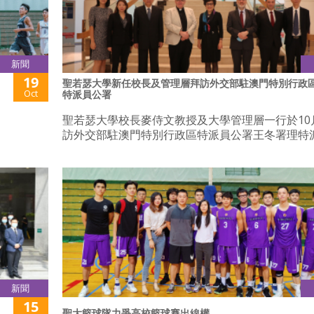
新聞
19
聖若瑟大學新任校長及管理層拜訪外交部駐澳門特別行政
Oct
特派員公署
。
聖若瑟大學校長麥侍文教授及大學管理層一行於10
訪外交部駐澳門特別行政區特派員公署王冬署理特
新聞
15
聖大籃球隊力爭高校籃球賽出線權