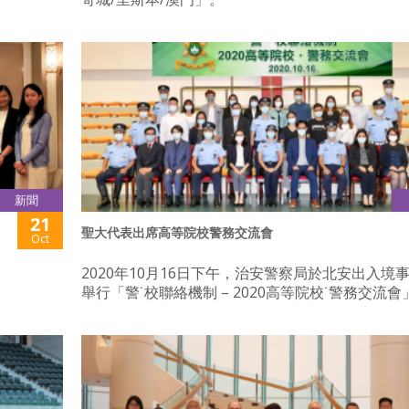
新聞
21
聖大代表出席高等院校警務交流會
Oct
2020年10月16日下午，治安警察局於北安出入境
舉行「警˙校聯絡機制 – 2020高等院校˙警務交流會