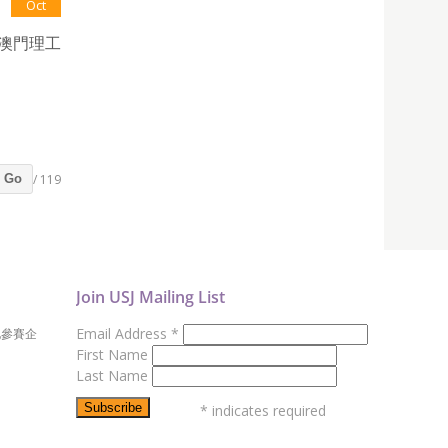
Oct
的澳門理工
/ 119
Go
Join USJ Mailing List
Email Address
*
地參賽企
First Name
Last Name
*
indicates required