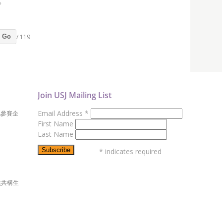
。
/ 119
Go
Join USJ Mailing List
Email Address
*
地參賽企
First Name
Last Name
*
indicates required
然共構生