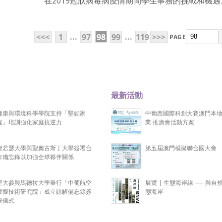
在2019冠狀病毒病疫情期間學生事務的挑戰和機遇
...
...
<<<
1
97
98
99
119
>>>
PAGE
最新活動
健康與環境科學學院支持「堅韌家
中葡西國際科創大賽澳門本
庭」培訓強化家庭抗逆力
業 推廣會活動方案
聖若瑟大學與聖奧古斯丁大學簽署合
第五屆澳門模擬聯合國大會
作備忘錄以加強全球夥伴關係
聖大參與馬德拉大學舉行「中葡航空
展覽 | 生態海岸線 ── 與自
模擬技術研究院」成立諒解備忘錄簽
態海岸
署儀式