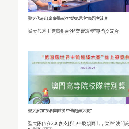
聖大代表出席廣州南沙“營智環境”專題交流會
聖大代表出席廣州南沙“營智環境”專題交流會.
聖大參加“第四屆世界中葡翻譯大賽”
聖大隊伍在200多支隊伍中脫穎而出，榮膺“澳門