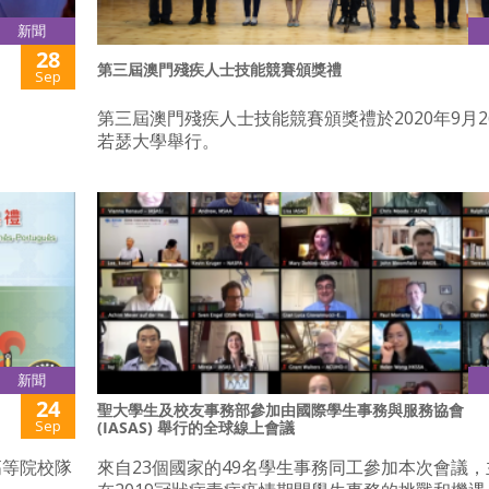
新聞
28
第三屆澳門殘疾人士技能競賽頒獎禮
Sep
第三屆澳門殘疾人士技能競賽頒獎禮於2020年9月2
若瑟大學舉行。
新聞
24
聖大學生及校友事務部參加由國際學生事務與服務協會
Sep
(IASAS) 舉行的全球線上會議
高等院校隊
來自23個國家的49名學生事務同工參加本次會議