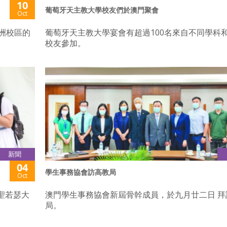
10
葡萄牙天主教大學校友們於澳門聚會
Oct
洲校區的
葡萄牙天主教大學宴會有超過100名來自不同學科
校友參加。
新聞
04
學生事務協會訪高教局
Oct
 於聖若瑟大
澳門學生事務協會新屆骨幹成員，於九月廿二日 拜
局。