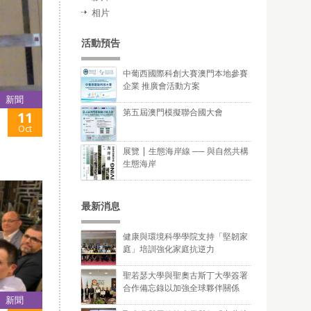
相片
活動預告
中葡西國際科創大賽澳門本地參賽
企業 推廣會活動方案
新聞
第五屆澳門模擬聯合國大會
11
Oct
展覽 | 生態海岸線 ── 與自然共構
生態海岸
最新消息
健康與環境科學學院支持「堅韌家
庭」培訓強化家庭抗逆力
聖若瑟大學與聖奧古斯丁大學簽署
合作備忘錄以加強全球夥伴關係
新聞