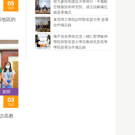
聖大參與馬德拉大學舉行「中葡航
05
空模擬技術研究院」成立諒解備忘
Oct
錄簽署儀式
和地區的
東莞理工學院訪問聖若瑟大學 簽署
合作備忘錄
攜手深化學術交流｜輔仁聖博敏神
學院與聖若瑟大學宗教研究及哲學
學院簽署合作備忘錄
新聞
03
Oct
訪高教