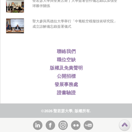
聖若瑟大學與聖奧古斯丁大學簽署合作備忘錄以加強全
球夥伴關係
聖大參與馬德拉大學舉行「中葡航空模擬技術研究院」
成立諒解備忘錄簽署儀式
聯絡我們
職位空缺
版權及免責聲明
公開招標
發展事務處
證書驗證
©2026 聖若瑟大學, 版權所有.