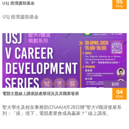
05
USJ 疫境援助基金
May
USJ 疫境援助基金
新聞
04
電競主題線上講座談產業現況及其職業發展
May
聖大學生及校友事務部(OSAA)4月28日辦“聖大V職涯發展系
列：「疫」境下，電競產業會成為贏家？” 線上講座。