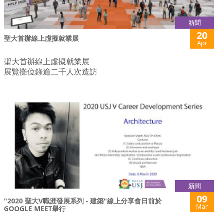
新聞
20
聖大首辦線上虛擬就業展
Apr
聖大首辦線上虛擬就業展
展覽攤位錄逾二千人次造訪
新聞
09
"2020 聖大V職涯發展系列 - 建築"線上分享會日前於
Mar
GOOGLE MEET舉行