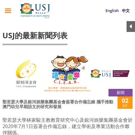
English
中文
USJ的最新新聞列表
新聞
02
聖若瑟大學及銀河娛樂集團基金會簽署合作備忘錄 攜手推動
Jul
澳門幼兒早期語文的研究和發展
聖若瑟大學林家駿主教教育研究中心及銀河娛樂集團基金會於
2020年7月1日簽署合作備忘錄，建立學術及專業活動合作夥
伴關係。