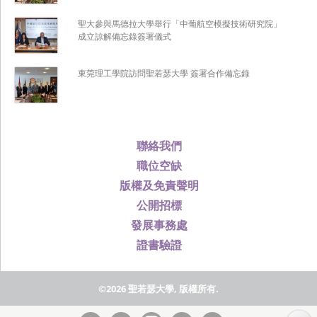
聖大參與馬德拉大學舉行「中葡航空模擬技術研究院」
成立諒解備忘錄簽署儀式
東莞理工學院訪問聖若瑟大學 簽署合作備忘錄
聯絡我們
職位空缺
版權及免責聲明
公開招標
發展事務處
證書驗證
©2026 聖若瑟大學, 版權所有.