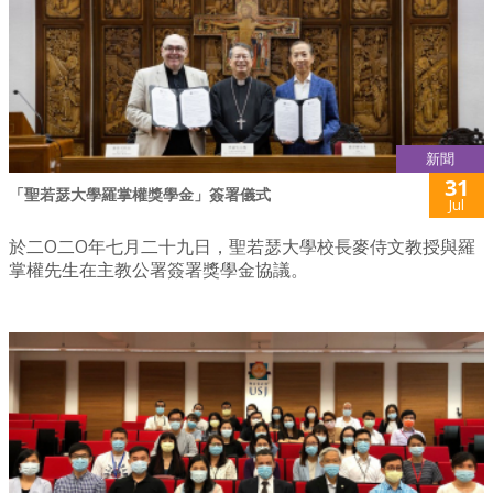
新聞
31
「聖若瑟大學羅掌權獎學金」簽署儀式
Jul
於二O二O年七月二十九日，聖若瑟大學校長麥侍文教授與羅
掌權先生在主教公署簽署獎學金協議。