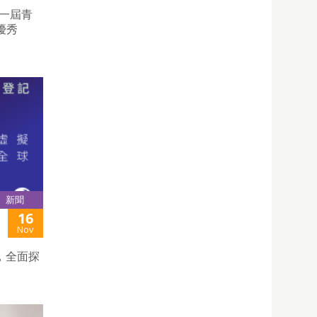
十一屆青
優秀
新聞
16
Nov
，全面探