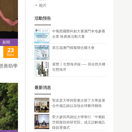
相片
活動預告
中葡西國際科創大賽澳門本地參賽
企業 推廣會活動方案
新聞
第五屆澳門模擬聯合國大會
23
Nov
展覽 | 生態海岸線 ── 與自然共構
會慈善助學
生態海岸
最新消息
聖若瑟大學與聖奧古斯丁大學簽署
合作備忘錄以加強全球夥伴關係
聖大參與馬德拉大學舉行「中葡航
空模擬技術研究院」成立諒解備忘
錄簽署儀式