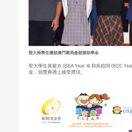
聖大兩學生獲頒澳門賽馬會慈善助學金
聖大學生黃紫卉 (BBA Year 4) 和吳鎧同 (B
金」頒獎典禮上接受奬項。