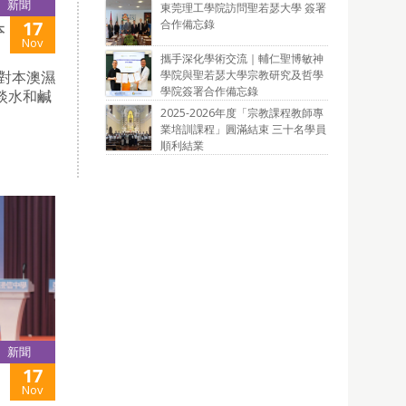
新聞
東莞理工學院訪問聖若瑟大學 簽署
合作備忘錄
17
本
Nov
攜手深化學術交流｜輔仁聖博敏神
學院與聖若瑟大學宗教研究及哲學
了對本澳濕
學院簽署合作備忘錄
淡水和鹹
2025-2026年度「宗教課程教師專
業培訓課程」圓滿結束 三十名學員
順利結業
新聞
17
Nov