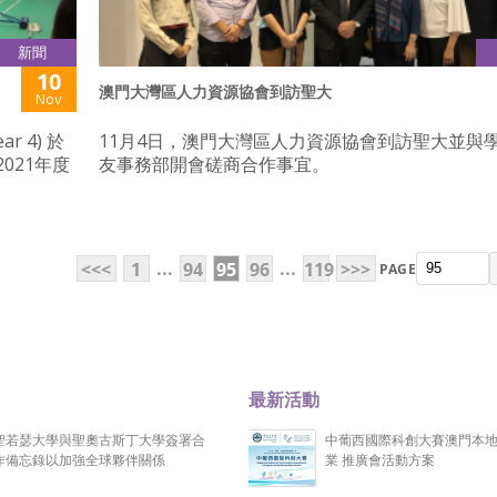
新聞
10
澳門大灣區人力資源協會到訪聖大
Nov
r 4) 於
11月4日，澳門大灣區人力資源協會到訪聖大並與
021年度
友事務部開會磋商合作事宜。
...
...
<<<
1
94
95
96
119
>>>
PAGE
最新活動
聖若瑟大學與聖奧古斯丁大學簽署合
中葡西國際科創大賽澳門本
作備忘錄以加強全球夥伴關係
業 推廣會活動方案