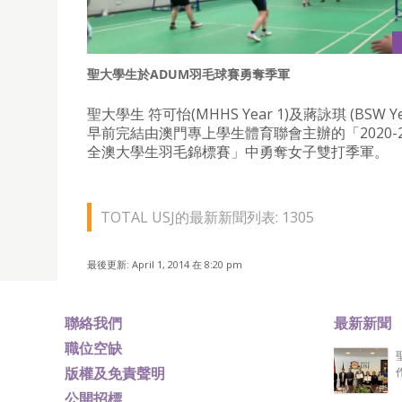
聖大學生於ADUM羽毛球賽勇奪季軍
聖大學生 符可怡(MHHS Year 1)及蔣詠琪 (BSW Yea
早前完結由澳門專上學生體育聯會主辦的「2020-2
全澳大學生羽毛錦標賽」中勇奪女子雙打季軍。
TOTAL USJ的最新新聞列表: 1305
最後更新: April 1, 2014 在 8:20 pm
聯絡我們
最新新聞
職位空缺
版權及免責聲明
公開招標