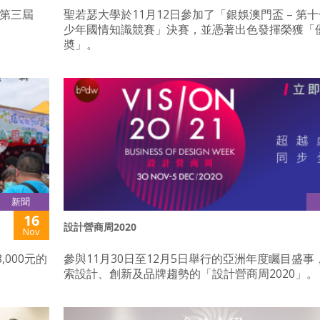
樂第三屆
聖若瑟大學於11月12日參加了「銀娛澳門盃 – 第
少年國情知識競賽」決賽，並憑著出色發揮榮獲「
奬」。
新聞
16
設計營商周2020
Nov
000元的
參與11月30日至12月5日舉行的亞洲年度矚目盛事
索設計、創新及品牌趨勢的「設計營商周2020」。