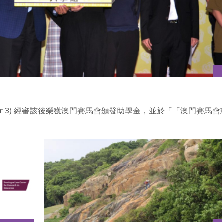
DC Year 3) 經審該後榮獲澳門賽馬會頒發助學金，並於「「澳門賽馬