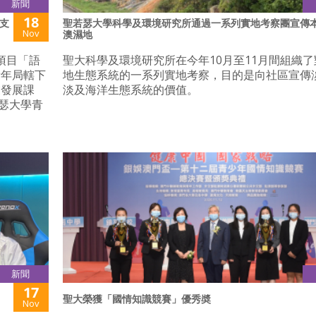
新聞
18
支
聖若瑟大學科學及環境研究所通過一系列實地考察團宣傳
Nov
澳濕地
作項目「語
聖大科學及環境研究所在今年10月至11月間組織
青年局轄下
地生態系統的一系列實地考察，目的是向社區宣傳
業發展課
淡及海洋生態系統的價值。
若瑟大學青
新聞
17
聖大榮獲「國情知識競賽」優秀奬
Nov