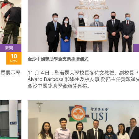
新聞
10
金沙中國獎助學金支票捐贈儀式
Nov
向公眾展示學
11 月 4 日，聖若瑟大學校長麥侍文教授、副校長 Pro
Álvaro Barbosa 和學生及校友事 務部主任黃穎
金沙中國獎助學金頒獎典禮。