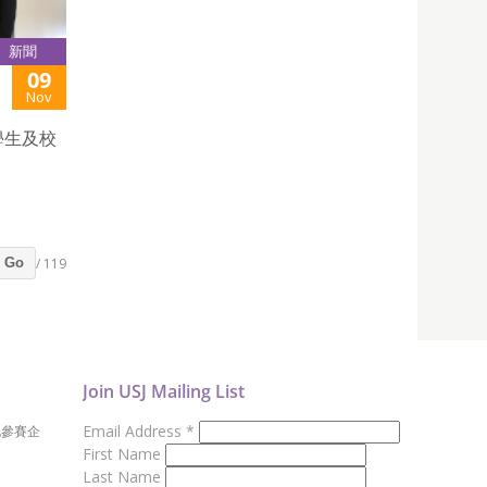
新聞
09
Nov
學生及校
/ 119
Go
Join USJ Mailing List
Email Address
*
地參賽企
First Name
Last Name