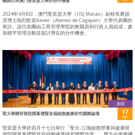
團探討與澳門聖若瑟大學的合作機會
2024年4月8日，澳門聖若瑟大學（USJ Macao）副校長農韻
淇博士熱烈歡迎Xavier（Ateneo de Cagayan）大學代表團的
來訪。該代表團由工商管理學院的教職員和行政人員組成，參
加標竿管理活動並探討潛在的合作機會。
新聞
17
聖大舉辦研發院開幕禮暨首屆細胞健康研究國際論壇
Apr
聖若瑟大學於四月十七日舉行「聖大-江瀚細胞營養與健康研
發院開幕典禮暨首屆細胞健康研究國際論壇」。雙方今後將繼