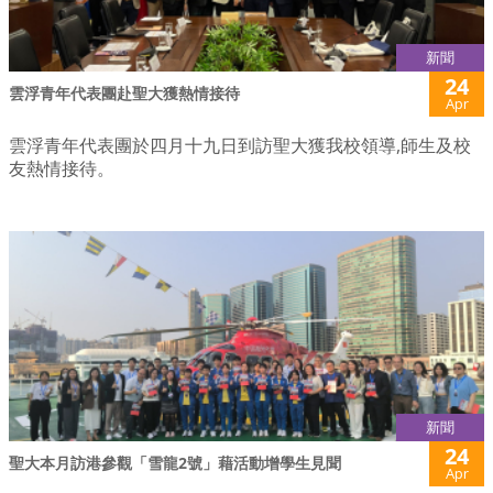
新聞
24
雲浮青年代表團赴聖大獲熱情接待
Apr
雲浮青年代表團於四月十九日到訪聖大獲我校領導,師生及校
友熱情接待。
新聞
24
聖大本月訪港參觀「雪龍2號」藉活動增學生見聞
Apr