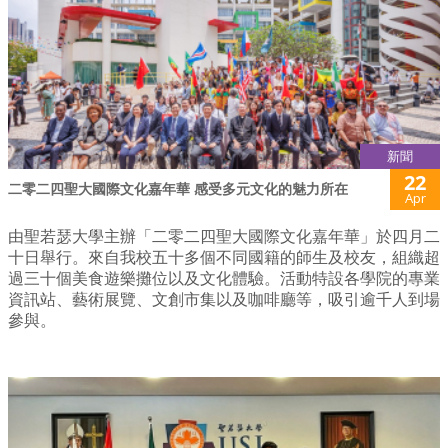
新聞
22
二零二四聖大國際文化嘉年華 感受多元文化的魅力所在
Apr
由聖若瑟大學主辦「二零二四聖大國際文化嘉年華」於四月二
十日舉行。來自我校五十多個不同國籍的師生及校友，組織超
過三十個美食遊樂攤位以及文化體驗。活動特設各學院的專業
資訊站、藝術展覽、文創市集以及咖啡廳等，吸引逾千人到場
參與。