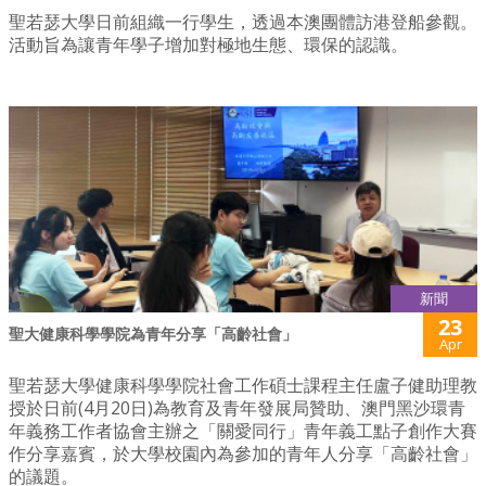
聖若瑟大學日前組織一行學生，透過本澳團體訪港登船參觀。
活動旨為讓青年學子增加對極地生態、環保的認識。
新聞
23
聖大健康科學學院為青年分享「高齡社會」
Apr
聖若瑟大學健康科學學院社會工作碩士課程主任盧子健助理教
授於日前(4月20日)為教育及青年發展局贊助、澳門黑沙環青
年義務工作者協會主辦之「關愛同行」青年義工點子創作大賽
作分享嘉賓，於大學校園內為參加的青年人分享「高齡社會」
的議題。