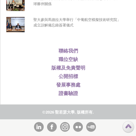
球夥伴關係
聖大參與馬德拉大學舉行「中葡航空模擬技術研究院」
成立諒解備忘錄簽署儀式
聯絡我們
職位空缺
版權及免責聲明
公開招標
發展事務處
證書驗證
©2026 聖若瑟大學, 版權所有.