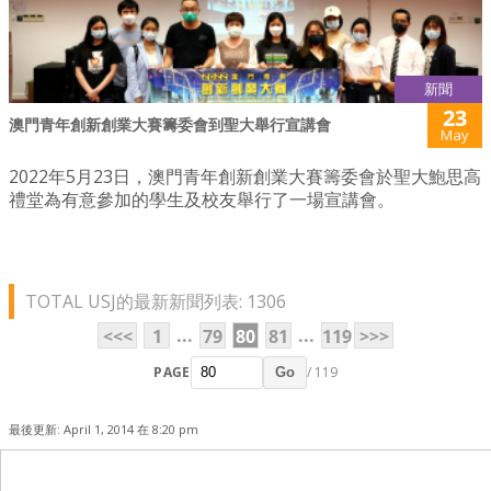
新聞
23
澳門青年創新創業大賽籌委會到聖大舉行宣講會
May
2022年5月23日，澳門青年創新創業大賽籌委會於聖大鮑思高
禮堂為有意參加的學生及校友舉行了一場宣講會。
TOTAL USJ的最新新聞列表: 1306
...
...
<<<
1
79
80
81
119
>>>
PAGE
/ 119
Go
最後更新: April 1, 2014 在 8:20 pm