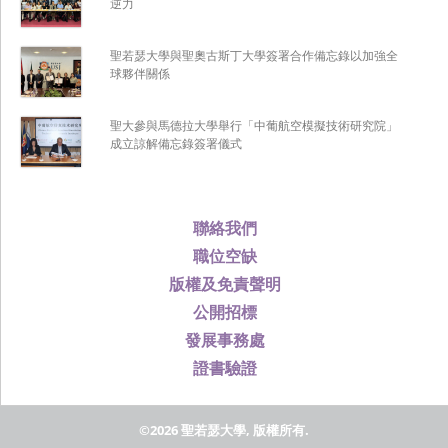
逆力
聖若瑟大學與聖奧古斯丁大學簽署合作備忘錄以加強全
球夥伴關係
聖大參與馬德拉大學舉行「中葡航空模擬技術研究院」
成立諒解備忘錄簽署儀式
聯絡我們
職位空缺
版權及免責聲明
公開招標
發展事務處
證書驗證
©2026 聖若瑟大學, 版權所有.