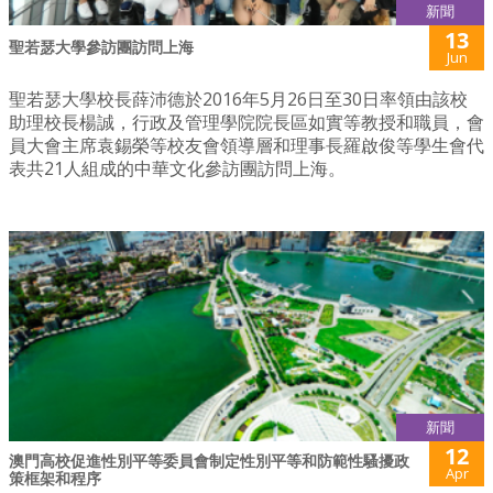
新聞
13
聖若瑟大學參訪團訪問上海
Jun
聖若瑟大學校長薛沛德於2016年5月26日至30日率領由該校
助理校長楊誠，行政及管理學院院長區如實等教授和職員，會
員大會主席袁錫榮等校友會領導層和理事長羅啟俊等學生會代
表共21人組成的中華文化參訪團訪問上海。
新聞
12
澳門高校促進性別平等委員會制定性別平等和防範性騷擾政
Apr
策框架和程序