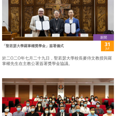
新聞
31
「聖若瑟大學羅掌權獎學金」簽署儀式
Jul
於二O二O年七月二十九日，聖若瑟大學校長麥侍文教授與羅
掌權先生在主教公署簽署獎學金協議。