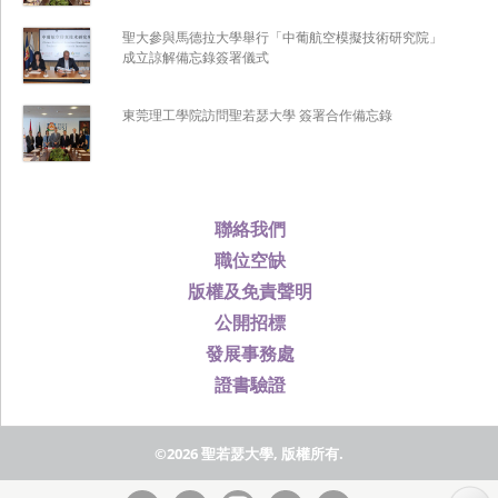
聖大參與馬德拉大學舉行「中葡航空模擬技術研究院」
成立諒解備忘錄簽署儀式
東莞理工學院訪問聖若瑟大學 簽署合作備忘錄
聯絡我們
職位空缺
版權及免責聲明
公開招標
發展事務處
證書驗證
©2026 聖若瑟大學, 版權所有.