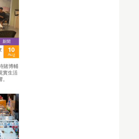
新聞
10
家
Aug
時賭博輔
現實生活
響。