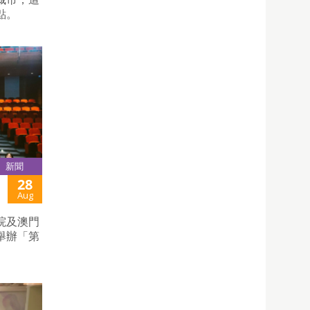
點。
新聞
28
Aug
院及澳門
舉辦「第