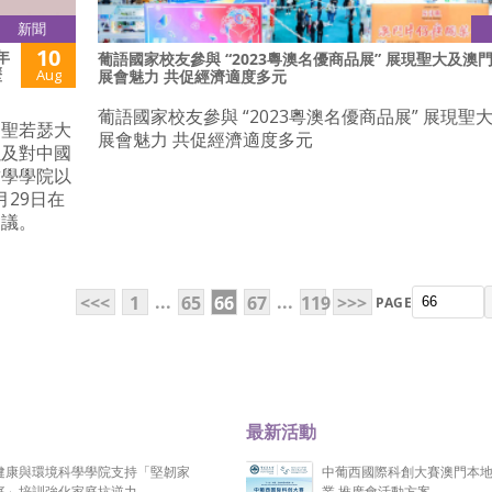
新聞
10
年
葡語國家校友參與 “2023粵澳名優商品展” 展現聖大及澳
歷
Aug
展會魅力 共促經濟適度多元
葡語國家校友參與 “2023粵澳名優商品展” 展現聖
門聖若瑟大
展會魅力 共促經濟適度多元
以及對中國
哲學學院以
月29日在
會議。
...
...
<<<
1
65
66
67
119
>>>
PAGE
最新活動
健康與環境科學學院支持「堅韌家
中葡西國際科創大賽澳門本
庭」培訓強化家庭抗逆力
業 推廣會活動方案