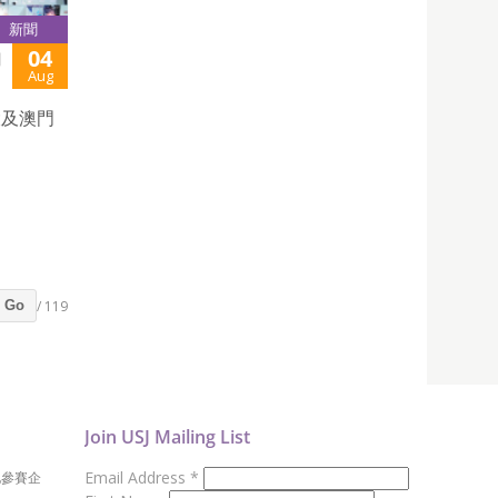
新聞
04
門
Aug
大及澳門
/ 119
Go
Join USJ Mailing List
Email Address
*
地參賽企