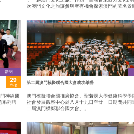
次澳門文化之旅讓參與者有機會探索澳門的著名景
新聞
29
第二屆澳門模擬聯合國大會成功舉辦
Aug
澳門神經醫
澳門模擬聯合國推廣協會、聖若瑟大學健康科學學
題系列培
社會發展觀察中心於八月十九日至廿一日期間共同
二屆澳門模擬聯合國大會」。