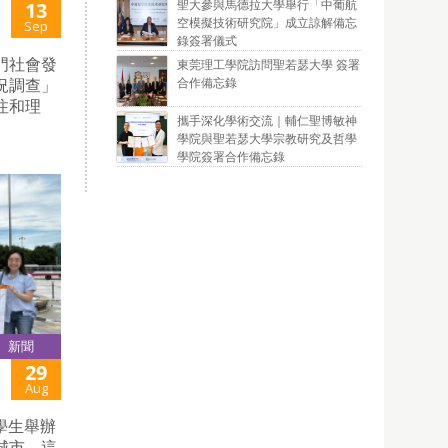
聖大參與馬德拉大學舉行「中葡航
13
空模擬技術研究院」成立諒解備忘
Sep
錄簽署儀式
門社會發
東莞理工學院訪問聖若瑟大學 簽署
合作備忘錄
況調查」
注和理
攜手深化學術交流｜輔仁聖博敏神
學院與聖若瑟大學宗教研究及哲學
學院簽署合作備忘錄
新聞
29
Aug
學生舉辦
城市，這