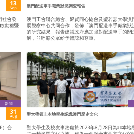
13
澳門配送車手職業狀況調查報告
Sep
澳門社會發
澳門工會聯合總會、聚賢同心協會及聖若瑟大學澳
劃啟動禮暨
展觀察中心共同合作，發佈「澳門配送車手職業狀
的研究結果，報告建議政府應加強對配送車手的關
解，並呼籲公眾給予體諒和尊重。
新聞
31
聖大帶領非本地學生認識澳門歷史文化
Aug
E）合
聖大學生及校友事務處於2023年8月28日為非本地
。
了一趟澳門文化之旅。作為一個融合東西方文化的