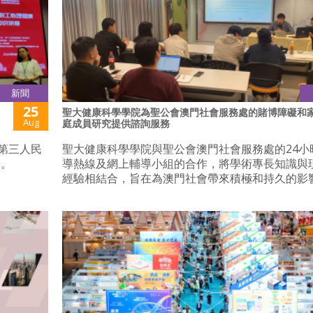
新聞
25
聖大健康科學學院為聖公會澳門社會服務處的賭博障礙和
Aug
庭成員研究提供諮詢服務
第三人民
聖大健康科學學院與聖公會澳門社會服務處的24小
論。
導熱線及網上輔導小組的合作，將學術專長知識與
經驗相結合，旨在為澳門社會帶來積極和持久的影