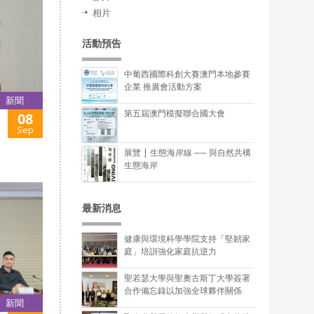
相片
活動預告
中葡西國際科創大賽澳門本地參賽
企業 推廣會活動方案
新聞
第五屆澳門模擬聯合國大會
08
Sep
展覽 | 生態海岸線 ── 與自然共構
生態海岸
最新消息
健康與環境科學學院支持「堅韌家
庭」培訓強化家庭抗逆力
聖若瑟大學與聖奧古斯丁大學簽署
合作備忘錄以加強全球夥伴關係
新聞