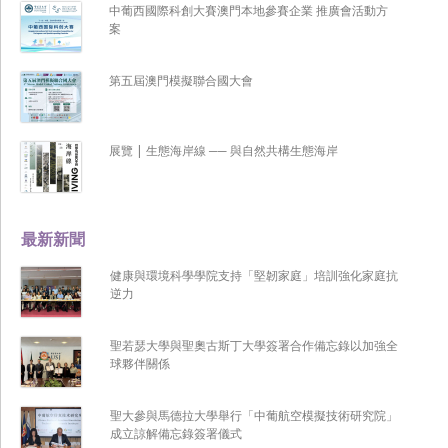
中葡西國際科創大賽澳門本地參賽企業 推廣會活動方
案
第五屆澳門模擬聯合國大會
展覽 | 生態海岸線 ── 與自然共構生態海岸
最新新聞
健康與環境科學學院支持「堅韌家庭」培訓強化家庭抗
逆力
聖若瑟大學與聖奧古斯丁大學簽署合作備忘錄以加強全
球夥伴關係
聖大參與馬德拉大學舉行「中葡航空模擬技術研究院」
成立諒解備忘錄簽署儀式