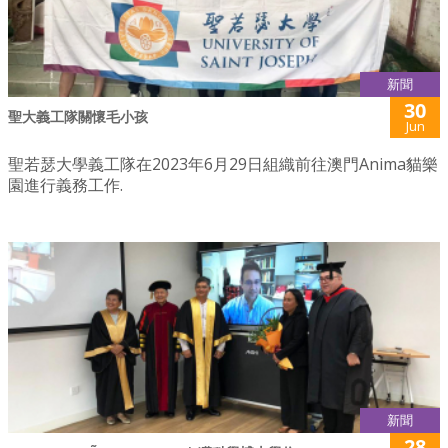
新聞
30
聖大義工隊關懷毛小孩
Jun
聖若瑟大學義工隊在2023年6月29日組織前往澳門Anima貓樂
園進行義務工作.
新聞
28