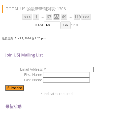
TOTAL USJ的最新新聞列表: 1306
...
...
<<<
1
67
68
69
119
>>>
PAGE
/ 119
Go
最後更新: April 1, 2014 在 8:20 pm
Join USJ Mailing List
Email Address
*
First Name
Last Name
*
indicates required
最新活動