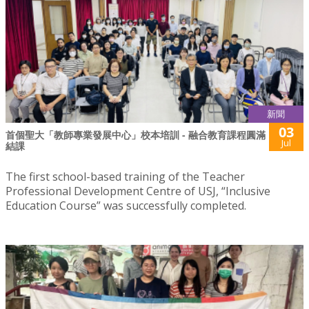
新聞
03
首個聖大「教師專業發展中心」校本培訓 - 融合教育課程圓滿
Jul
結課
The first school-based training of the Teacher
Professional Development Centre of USJ, “Inclusive
Education Course” was successfully completed.