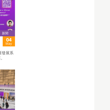
新聞
04
May
職涯發展系
座。