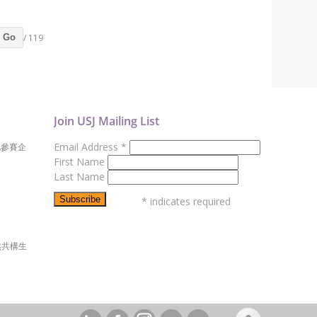
/ 119
Go
Join USJ Mailing List
Email Address
*
地參賽企
First Name
Last Name
*
indicates required
然共構生