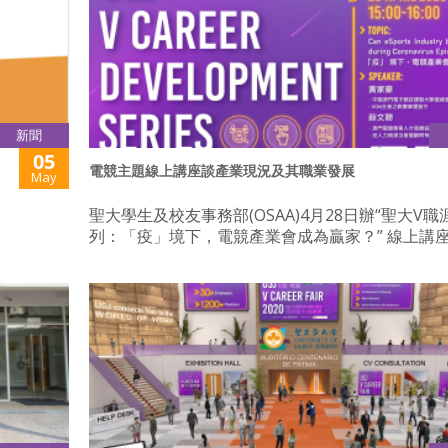
新聞
05
電競主題線上講座談產業現況及其職業發展
May
聖大學生及校友事務部(OSAA)4月28日辦“聖大V
列：「疫」境下，電競產業會成為贏家？” 線上講