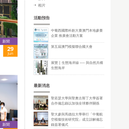
相片
活動預告
中葡西國際科創大賽澳門本地參賽
企業 推廣會活動方案
新聞
第五屆澳門模擬聯合國大會
29
Jun
展覽 | 生態海岸線 ── 與自然共構
生態海岸
最新消息
聖若瑟大學與聖奧古斯丁大學簽署
合作備忘錄以加強全球夥伴關係
聖大參與馬德拉大學舉行「中葡航
空模擬技術研究院」成立諒解備忘
新聞
錄簽署儀式