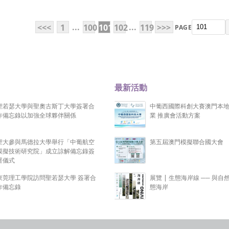
...
...
<<<
1
100
101
102
119
>>>
PAGE
最新活動
聖若瑟大學與聖奧古斯丁大學簽署合
中葡西國際科創大賽澳門本
作備忘錄以加強全球夥伴關係
業 推廣會活動方案
聖大參與馬德拉大學舉行「中葡航空
第五屆澳門模擬聯合國大會
模擬技術研究院」成立諒解備忘錄簽
署儀式
東莞理工學院訪問聖若瑟大學 簽署合
展覽 | 生態海岸線 ── 與自
作備忘錄
態海岸