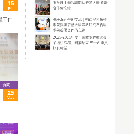
15
東莞理工學院訪問聖若瑟大學 簽署
Jun
合作備忘錄
體工作
攜手深化學術交流｜輔仁聖博敏神
學院與聖若瑟大學宗教研究及哲學
學院簽署合作備忘錄
2025-2026年度「宗教課程教師專
業培訓課程」圓滿結束 三十名學員
順利結業
新聞
25
May