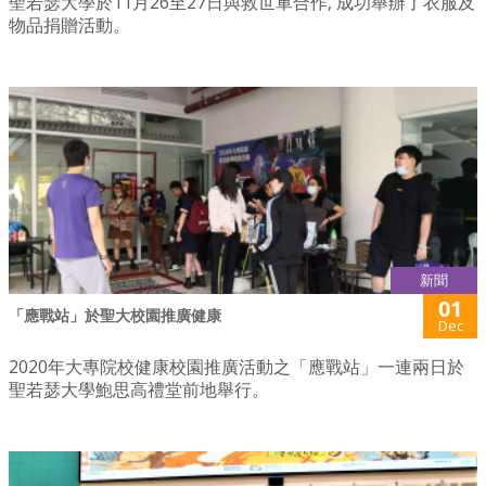
聖若瑟大學於11月26至27日與救世軍合作, 成功舉辦了衣服及
物品捐贈活動。
新聞
01
「應戰站」於聖大校園推廣健康
Dec
2020年大專院校健康校園推廣活動之「應戰站」一連兩日於
聖若瑟大學鮑思高禮堂前地舉行。