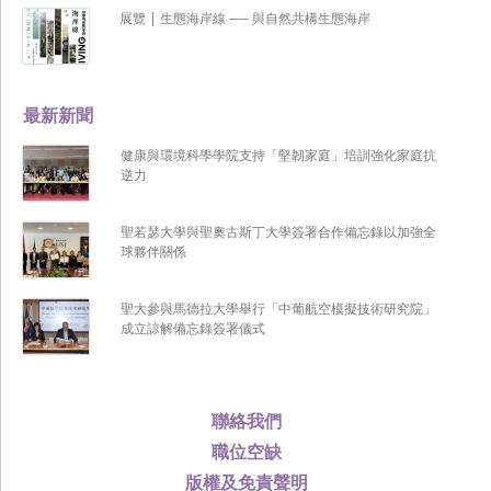
展覽 | 生態海岸線 ── 與自然共構生態海岸
最新新聞
健康與環境科學學院支持「堅韌家庭」培訓強化家庭抗
逆力
聖若瑟大學與聖奧古斯丁大學簽署合作備忘錄以加強全
球夥伴關係
聖大參與馬德拉大學舉行「中葡航空模擬技術研究院」
成立諒解備忘錄簽署儀式
聯絡我們
職位空缺
版權及免責聲明