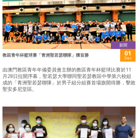
新聞
01
教區青年杯籃球賽「青洲聖若瑟聯隊」獲首勝
Dec
由澳門教區青年年備委員會主辦的教區青年杯籃球比賽於11
月28日拉開序幕，聖若瑟大學聯同聖若瑟教區中學第六校組
成的「青洲聖若瑟聯隊」於男子組分組賽首場旗開得勝，擊敗
聖安多尼堂區。