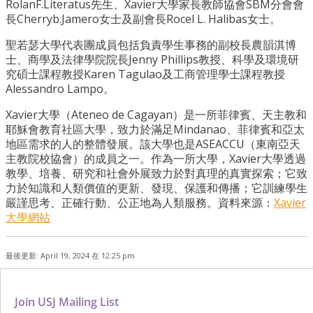
RolanF.Literatus先生、Xavier大學家長教師協會SBM分會會
長Cherryb.Jamero女士及副會長Rocel L. Halibas女士。
聖若瑟大學代表團成員包括負責學生事務的
副校長農韻淇博
士
、商學及法律學院院長Jenny Phillips教授、科學及環境研
究碩士課程教授Karen Tagulao及工商管理學士課程教授
Alessandro Lampo。
Xavier大學（Ateneo de Cagayan）是一所菲律賓、天主教和
耶穌會教育社區大學，致力於滿足
Mindanao
、菲律賓和亞太
地區需求的人的整體發展。該大學也是ASEACCU（東南亞天
主教院校協會）的成員之一。作為一所大學，Xavier大學透過
教學、培養、研究和社會外展致力於對真理的真實探索；它致
力於知識和人類價值的更新、發現、保護和傳播；它訓練學生
嚴謹思考、正確行動、公正地為人類服務。資料來源：
Xavier
大學網站
最後更新: April 19, 2024 在 12:25 pm
Join USJ Mailing List