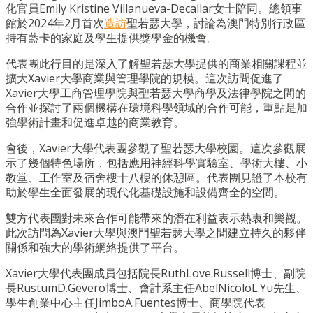
化官員Emily Kristine Villanueva-Decallar女士陪同。總領事
館於2024年2月首次
造訪
聖若瑟大學，討論為澳門特別行政區
持有藍卡的家庭及學生提供獎學金的機會。
代表團此行目的是深入了解聖若瑟大學提供的商業相關課程並
擴大Xavier大學商業與管理學院的規模。這次訪問促進了
Xavier大學工商管理學院與聖若瑟大學商學及法律學院之間的
合作並探討了兩個機構在環境科學領域的合作可能，重點是加
強學術計畫和促進卓越的商業教育。
會後，Xavier大學代表團參觀了聖若瑟大學校園。這次參觀展
示了幾個特色場所，包括應用神經科學實驗室、學術大樓、小
教堂、工作室及宿舍樓十八樓的休憩區。代表團見證了本校有
助於學生全面發展的現代化基礎設施和設備齊全的空間。
雙方代表團對未來合作可能帶來的潛在利益表示熱衷和樂觀。
此次訪問為Xavier大學與澳門聖若瑟大學之間建立持久的夥伴
關係和強大的學術網絡提供了平台。
Xavier大學代表團成員包括院長RuthLove.Russell博士、副院
長RustumD.Gevero博士、會計系主任AbelNicoloL.Yu先生、
學生創業中心主任JimboA.Fuentes博士、商學院代表