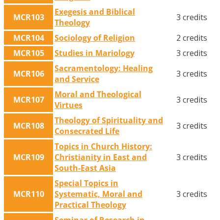
Exegesis and Biblical
MCR103
3 credits
Theology
MCR104
Sociology of Religion
2 credits
MCR105
Studies in Mariology
3 credits
Sacramentology: Healing
MCR106
3 credits
and Service
Moral and Theological
MCR107
3 credits
Virtues
Theology of Spirituality and
MCR108
3 credits
Consecrated Life
Topics in Church History:
MCR109
Christianity in East and
3 credits
South-East Asia
Special Topics in
MCR110
Systematic, Moral and
3 credits
Practical Theology