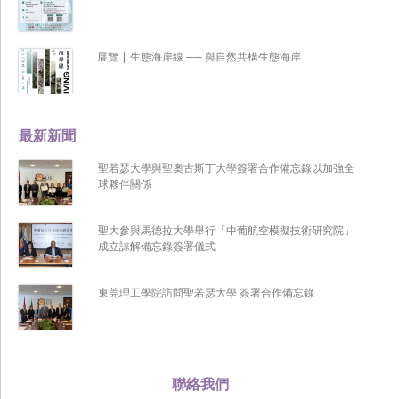
展覽 | 生態海岸線 ── 與自然共構生態海岸
最新新聞
聖若瑟大學與聖奧古斯丁大學簽署合作備忘錄以加強全
球夥伴關係
聖大參與馬德拉大學舉行「中葡航空模擬技術研究院」
成立諒解備忘錄簽署儀式
東莞理工學院訪問聖若瑟大學 簽署合作備忘錄
聯絡我們