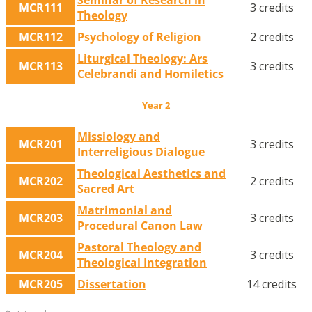
Seminar of Research in
MCR111
3 credits
Theology
MCR112
Psychology of Religion
2 credits
Liturgical Theology: Ars
MCR113
3 credits
Celebrandi and Homiletics
Year 2
Missiology and
MCR201
3 credits
Interreligious Dialogue
Theological Aesthetics and
MCR202
2 credits
Sacred Art
Matrimonial and
MCR203
3 credits
Procedural Canon Law
Pastoral Theology and
MCR204
3 credits
Theological Integration
MCR205
Dissertation
14 credits