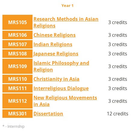
Year 1
Research Methods in Asian
MRS105
3 credits
Religions
MRS106
Chinese Religions
3 credits
MRS107
Indian Religions
3 credits
MRS108
Japanese Religions
3 credits
Islamic Philosophy and
MRS109
3 credits
Religion
MRS110
Christianity in Asia
3 credits
MRS111
Interreligious Dialogue
3 credits
New Religious Movements
MRS112
3 credits
in Asia
MRS301
Dissertation
12 credits
* - Internship