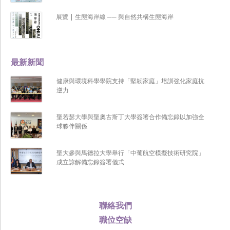
展覽 | 生態海岸線 ── 與自然共構生態海岸
最新新聞
健康與環境科學學院支持「堅韌家庭」培訓強化家庭抗
逆力
聖若瑟大學與聖奧古斯丁大學簽署合作備忘錄以加強全
球夥伴關係
聖大參與馬德拉大學舉行「中葡航空模擬技術研究院」
成立諒解備忘錄簽署儀式
聯絡我們
職位空缺