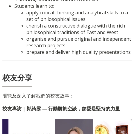
Students learn to:
apply critical thinking and analytical skills to a
set of philosophical issues
cherish a constructive dialogue with the rich
philosophical traditions of East and West
organise and pursue original and independent
research projects
prepare and deliver high quality presentations
校友分享
瀏覽及深入了解我們的校友故事：
校友專訪 | 鄭綺雯 — 行動勝於空談，熱愛是堅持的力量