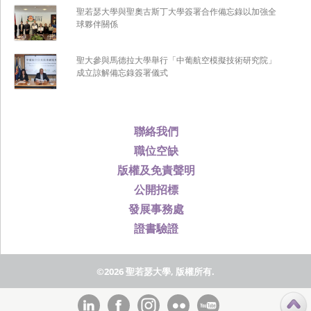
聖若瑟大學與聖奧古斯丁大學簽署合作備忘錄以加強全
球夥伴關係
聖大參與馬德拉大學舉行「中葡航空模擬技術研究院」
成立諒解備忘錄簽署儀式
聯絡我們
職位空缺
版權及免責聲明
公開招標
發展事務處
證書驗證
©2026 聖若瑟大學, 版權所有.