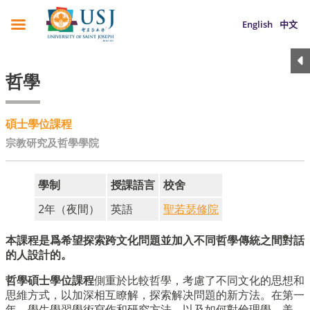
English
中文
哲學
碩士學位課程
宗教研究及哲學學院
學制
授課語言
校舍
2年
（
夜間
）
英語
聖若瑟修院
本課程是爲希望探索跨文化問題並加入不同哲學傳統之間對話
的人設計的。
哲學碩士學位課程
側重於比較哲學，考慮了不同文化的思想和
思維方式，以加深相互瞭解，探索解决問題的新方法。在第一
年，學生學習學術寫作和研究方法，以及如何對倫理學、美