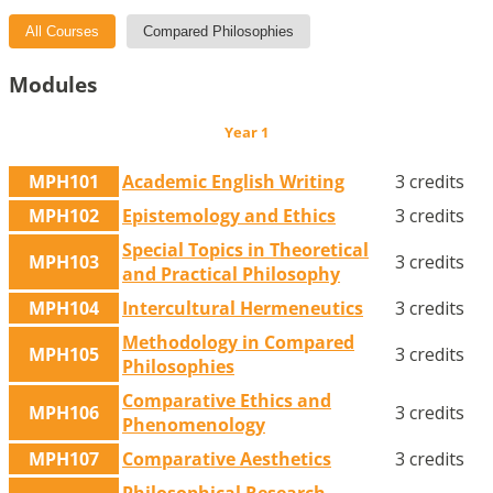
All Courses
Compared Philosophies
Modules
Year 1
MPH101
Academic English Writing
3 credits
MPH102
Epistemology and Ethics
3 credits
Special Topics in Theoretical
MPH103
3 credits
and Practical Philosophy
MPH104
Intercultural Hermeneutics
3 credits
Methodology in Compared
MPH105
3 credits
Philosophies
Comparative Ethics and
MPH106
3 credits
Phenomenology
MPH107
Comparative Aesthetics
3 credits