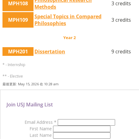
Philosophical Research
MPH108
3 credits
Methods
Special Topics in Compared
MPH109
3 credits
Philosophies
Year 2
MPH201
Dissertation
9 credits
* - Internship
** - Elective
最後更新: May 15, 2026 在 10:28 am
Join USJ Mailing List
Email Address
*
First Name
Last Name