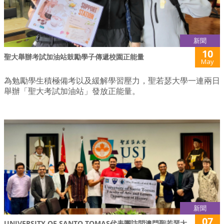
新聞
10
聖大舉辦考試加油站鼓勵學子傳遞校園正能量
May
為勉勵學生積極備考以及緩解學習壓力，聖若瑟大學一連兩日
舉辦「聖大考試加油站」發放正能量。
新聞
07
UNIVERSITY OF SANTO TOMAS代表團訪問澳門聖若瑟大