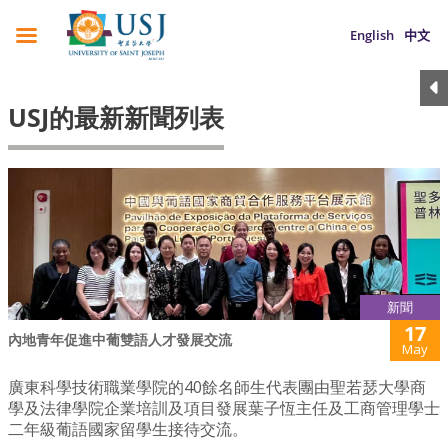
English
中文
USJ的最新新聞列表
新聞
17
內地青年促進中葡雙語人才發展交流
May
廣東科學技術職業學院的40餘名師生代表團由聖若瑟大學商
學及法律學院企業培訓及項目發展葉子恆主任及工商管理學士
二年級葡語國家留學生接待交流。