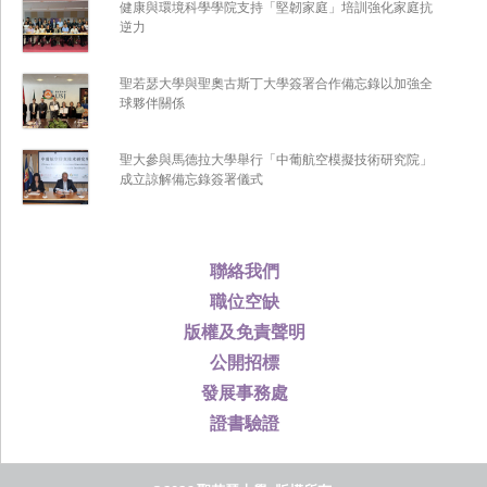
健康與環境科學學院支持「堅韌家庭」培訓強化家庭抗
逆力
聖若瑟大學與聖奧古斯丁大學簽署合作備忘錄以加強全
球夥伴關係
聖大參與馬德拉大學舉行「中葡航空模擬技術研究院」
成立諒解備忘錄簽署儀式
聯絡我們
職位空缺
版權及免責聲明
公開招標
發展事務處
證書驗證