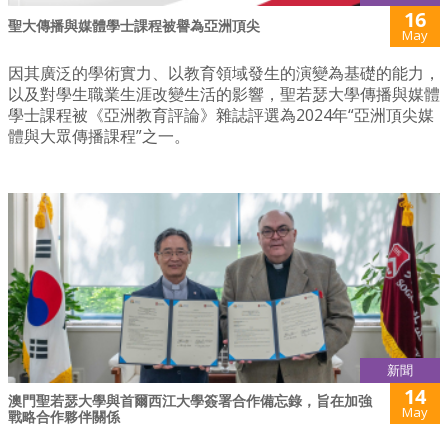
16
聖大傳播與媒體學士課程被譽為亞洲頂尖
May
因其廣泛的學術實力、以教育領域發生的演變為基礎的能力，
以及對學生職業生涯改變生活的影響，聖若瑟大學傳播與媒體
學士課程被《亞洲教育評論》雜誌評選為2024年“亞洲頂尖媒
體與大眾傳播課程”之一。
新聞
14
澳門聖若瑟大學與首爾西江大學簽署合作備忘錄，旨在加強
May
戰略合作夥伴關係