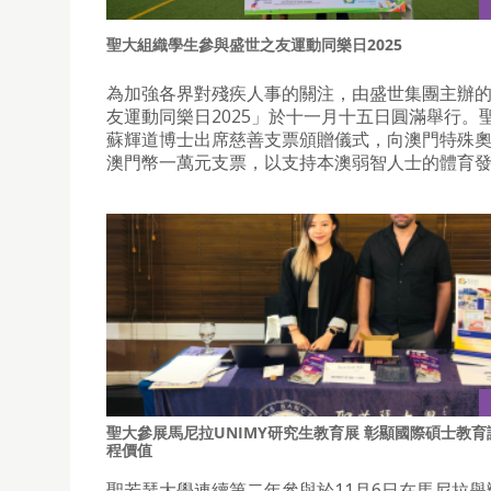
聖大組織學生參與盛世之友運動同樂日2025
為加強各界對殘疾人事的關注，由盛世集團主辦
友運動同樂日2025」於十一月十五日圓滿舉行。
蘇輝道博士出席慈善支票頒贈儀式，向澳門特殊
澳門幣一萬元支票，以支持本澳弱智人士的體育
聖大參展馬尼拉UNIMY研究生教育展 彰顯國際碩士教育
程價值
聖若瑟大學連續第二年參與於11月6日在馬尼拉舉