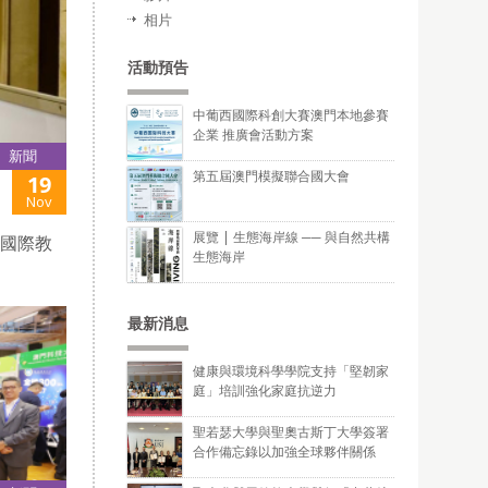
相片
活動預告
中葡西國際科創大賽澳門本地參賽
企業 推廣會活動方案
新聞
第五屆澳門模擬聯合國大會
19
Nov
展覽 | 生態海岸線 ── 與自然共構
C國際教
生態海岸
最新消息
健康與環境科學學院支持「堅韌家
庭」培訓強化家庭抗逆力
聖若瑟大學與聖奧古斯丁大學簽署
合作備忘錄以加強全球夥伴關係