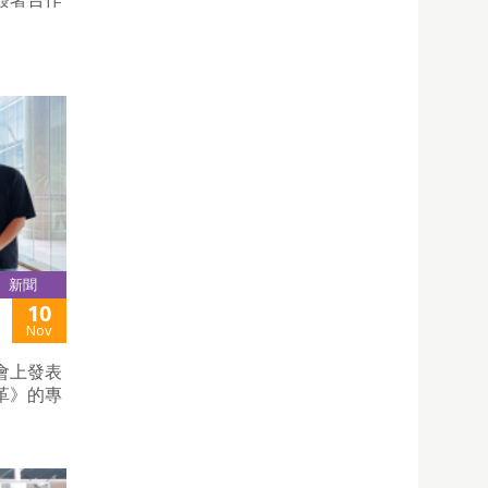
新聞
10
Nov
會上發表
革》的專