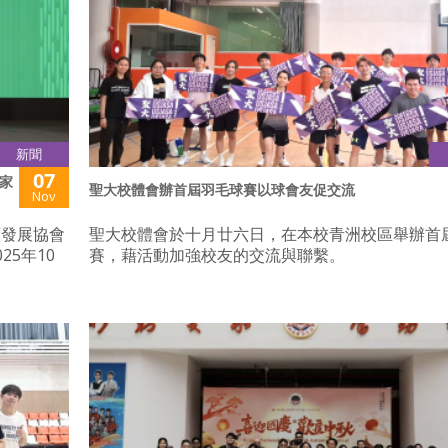
新聞
07
家
聖大校體會辦首屆羽毛球賽以球會友促交流
Nov
續發展協會
聖大校體會於十月廿六日，在本校青洲校區舉辦首
5年10
賽，藉活動加強校友的交流與聯繫。