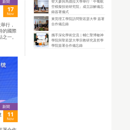
聖大參與馬德拉大學舉行「中葡航
新聞
空模擬技術研究院」成立諒解備忘
17
錄簽署儀式
Nov
東莞理工學院訪問聖若瑟大學 簽署
合作備忘錄
大舉行，
特的國際
攜手深化學術交流｜輔仁聖博敏神
點之一。
學院與聖若瑟大學宗教研究及哲學
學院簽署合作備忘錄
新聞
11
意
Nov
簽署合作