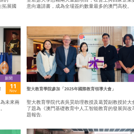
生拓展國
意向邀請書，成為全場簽約數量最多的澳門高校。
新聞
11
章
聖大教育學院參加「2025年國際教育領導大會」
Nov
更為未來兩
聖大教育學院代表吳昊助理教授及葛贇副教授於大
礎。
了題為《澳門基礎教育中人工智能教育的發展與改
題報告.