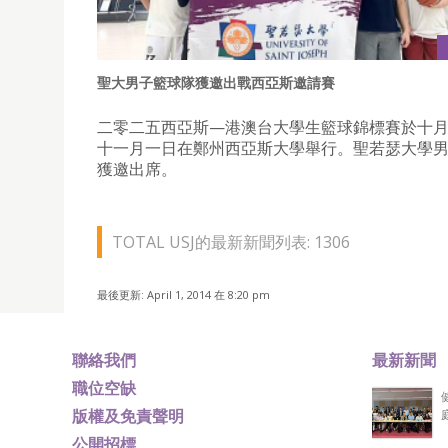
聖大男子籃球隊獲邀出戰西亞斯邀請賽
二零二五西亞斯—港澳台大學生籃球錦標賽於十
十一月一日在鄭州西亞斯大學舉行。聖若瑟大學
獲邀出席。
TOTAL USJ的最新新聞列表: 1306
最後更新: April 1, 2014 在 8:20 pm
聯絡我們
最新新聞
職位空缺
版權及免責聲明
公開招標