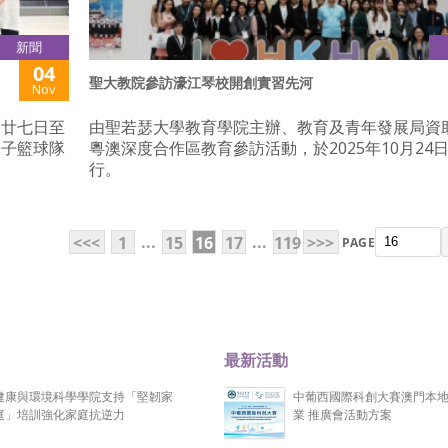
新聞
04
聖大教院參訪濠江琴校開創實習先河
Nov
月廿七日至
由聖若瑟大學教育學院主辦、教育及青年發展局資
男子籃球隊
粵澳深度合作區教育參訪活動，於2025年10月24
行。
...
...
<<<
1
15
16
17
119
>>>
PAGE
最新活動
健康與環境科學學院支持「堅韌家
中葡西國際科創大賽澳門本
庭」培訓強化家庭抗逆力
業 推廣會活動方案