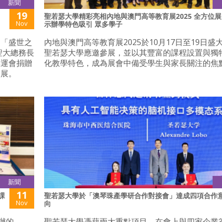
新聞
19
聖若瑟大學精彩亮相內地與澳門高等教育展2025 全方位展
Nov
示辦學特色吸引 眾多學子
的「盛世之
內地與澳門高等教育展2025於10月17日至19日盛
聖大總務長
聖若瑟大學應邀參展，並以其豐富的課程設置與獨
奧運會捐贈
化教學特色，成為展會中備受學生與家長關注的焦
發展。
新聞
11
課
聖若瑟大學於「澳琴珠產學研合作對接會」達成四項合作
Nov
向
辦的
聖若瑟大學憑藉兩大重點項目，在會上與四家企業