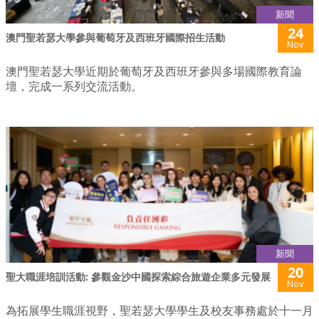
新聞
24
澳門聖若瑟大學參與葡萄牙及西班牙國際招生活動
Nov
澳門聖若瑟大學近期於葡萄牙及西班牙參與多場國際教育論
壇，完成一系列交流活動。
新聞
20
聖大職涯培訓活動: 參觀金沙中國探索綜合旅遊企業多元發展
Nov
為拓展學生職涯視野，聖若瑟大學學生及校友事務處於十一月