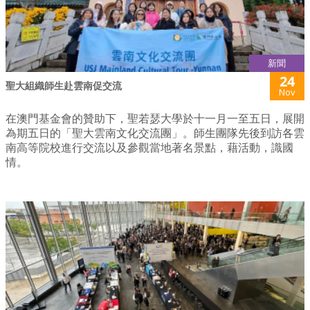
新聞
24
聖大組織師生赴雲南促交流
Nov
在澳門基金會的贊助下，聖若瑟大學於十一月一至五日，展開
為期五日的「聖大雲南文化交流團」。師生團隊先後到訪各雲
南高等院校進行交流以及參觀當地著名景點，藉活動，識國
情。