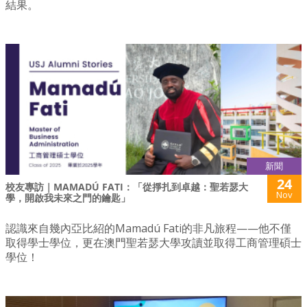
結果。
新聞
24
校友專訪｜MAMADÚ FATI：「從掙扎到卓越：聖若瑟大
Nov
學，開啟我未來之門的鑰匙」
認識來自幾內亞比紹的Mamadú Fati的非凡旅程——他不僅
取得學士學位，更在澳門聖若瑟大學攻讀並取得工商管理碩士
學位！