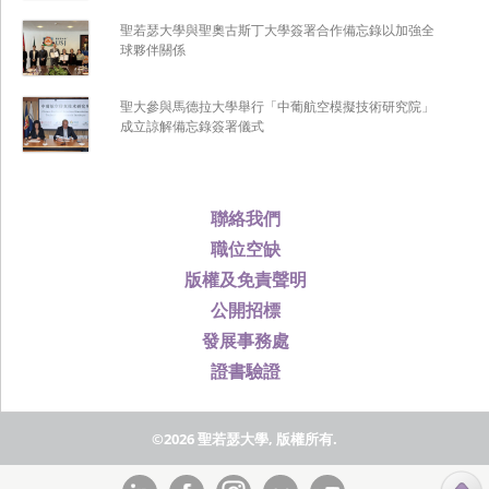
聖若瑟大學與聖奧古斯丁大學簽署合作備忘錄以加強全
球夥伴關係
聖大參與馬德拉大學舉行「中葡航空模擬技術研究院」
成立諒解備忘錄簽署儀式
聯絡我們
職位空缺
版權及免責聲明
公開招標
發展事務處
證書驗證
©2026 聖若瑟大學, 版權所有.