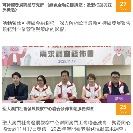
27
可持續發展商業研究所 《綠色金融公開講座：歐盟框架與亞
Nov
洲機遇》
活動聚焦可持續金融趨勢，深入解析歐盟最新可持續發展報告
規範對企業營運與策略的影響。
新聞
25
聖大澳門社會發展觀察中心聯合發佈養老服務調查
Nov
聖大澳門社會發展觀察中心聯同澳門工會聯合總會、聚賢同心
協會於11月17日發佈「2025年澳門養老服務現狀需求調查」