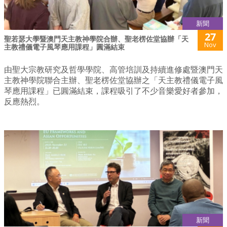
新聞
27
聖若瑟大學暨澳門天主教神學院合辦、聖老楞佐堂協辦「天
Nov
主教禮儀電子風琴應用課程」圓滿結束
由聖大宗教研究及哲學學院、高管培訓及持續進修處暨澳門天
主教神學院聯合主辦、聖老楞佐堂協辦之「天主教禮儀電子風
琴應用課程」已圓滿結束，課程吸引了不少音樂愛好者參加，
反應熱烈。
新聞