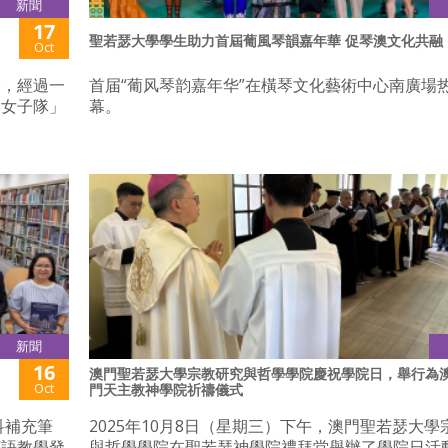
新聞
17
聖若瑟大學學生助力首屆葡風琴韻嘉年華 促琴澳文化共融
Oct
束，經過一
首届“葡风琴韵嘉年华”在橫琴文化藝術中心南廣場
中女子隊」
幕。
新聞
16
澳門聖若瑟大學宗教研究與哲學學院慶祝學院日，舉行為​
Oct
門天主教神學院祈禱儀式
科補充筆
2025年10月8日（星期三）下午，澳門聖若瑟大學
英語教學發
與哲學學院在聖若瑟神學院禮拜堂舉辦了學院日活