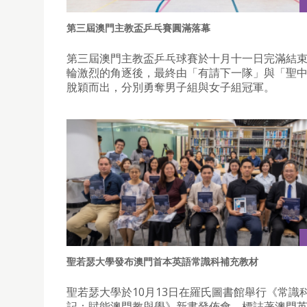
第三屆澳門主教盃乒乓賽圓滿落幕
第三屆澳門主教盃乒乓球賽於十月十一日完滿結
輪激烈的角逐後，最終由「有請下一隊」與「聖
脫穎而出，分別勇奪男子組與女子組冠軍。
聖若瑟大學發布澳門首本英語常識科補充教材
聖若瑟大學於10月13日在羅氏圖書館舉行《常識
記：賦能澳門教與學》新書發佈會，標誌著澳門