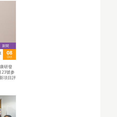
新聞
08
在
Oct
健康研發
23號参
創新項目評