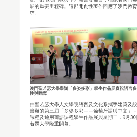
展的重要里程碑。這部開創性著作回應了澳門教
求。
澳門聖若瑟大學舉辦「多姿多彩」學生作品展慶祝語言多
性與翻譯
由聖若瑟大學人文學院語言及文化系攜手建築及
籌辦的第三屆「多姿多彩——葡萄牙語與中文」 –
課程及通用葡語課程學生作品展與星期二，9月30
若瑟大學隆重開幕。