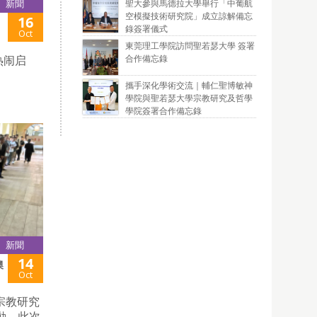
聖大參與馬德拉大學舉行「中葡航
新聞
空模擬技術研究院」成立諒解備忘
16
錄簽署儀式
Oct
東莞理工學院訪問聖若瑟大學 簽署
合作備忘錄
热闹启
攜手深化學術交流｜輔仁聖博敏神
學院與聖若瑟大學宗教研究及哲學
學院簽署合作備忘錄
新聞
14
澳
Oct
宗教研究
動。此次