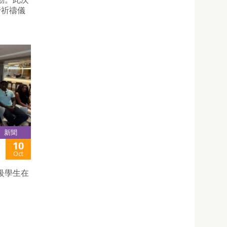
行祈禱儀
新聞
10
Oct
級學生在