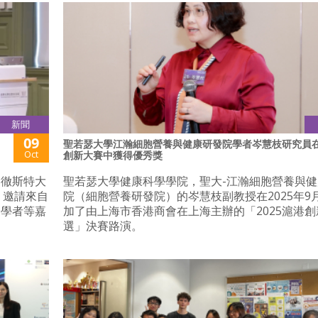
新聞
09
聖若瑟大學江瀚細胞營養與健康研發院學者岑慧枝研究員
Oct
創新大賽中獲得優秀獎
曼徹斯特大
聖若瑟大學健康科學學院，聖大-江瀚細胞營養與
，邀請來自
院（細胞營養研發院）的岑慧枝副教授在2025年9月
家學者等嘉
加了由上海市香港商會在上海主辦的「2025滬港
選」決賽路演。