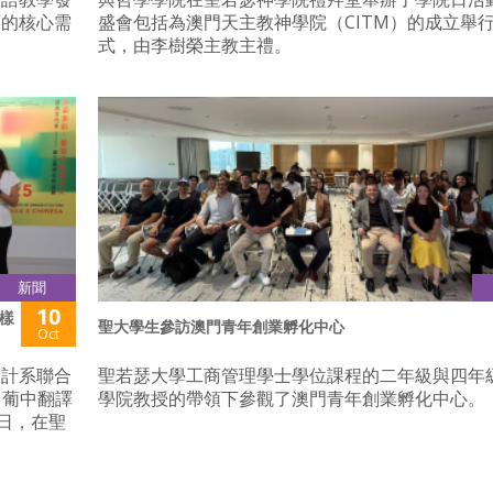
育的核心需
盛會包括為澳門天主教神學院（CITM）的成立舉
式，由李樹榮主教主禮。
新聞
10
樣
聖大學生參訪澳門青年創業孵化中心
Oct
設計系聯合
聖若瑟大學工商管理學士學位課程的二年級與四年
 葡中翻譯
學院教授的帶領下參觀了澳門青年創業孵化中心。
日，在聖