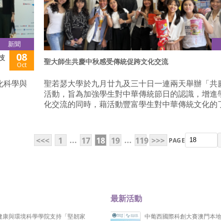
新聞
08
技
聖大師生共慶中秋感受傳統促跨文化交流
Oct
化科學與
聖若瑟大學於九月廿九及三十日一連兩天舉辦「共
活動，旨為加強學生對中華傳統節日的認識，增進
化交流的同時，藉活動豐富學生對中華傳統文化的
...
...
<<<
1
17
18
19
119
>>>
PAGE
最新活動
健康與環境科學學院支持「堅韌家
中葡西國際科創大賽澳門本