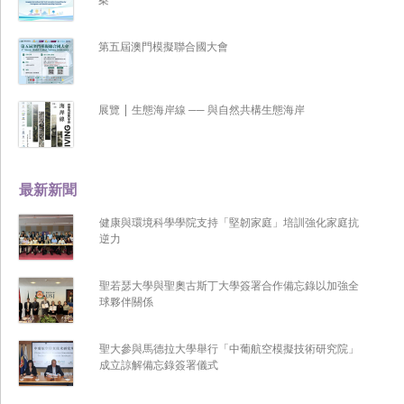
第五屆澳門模擬聯合國大會
展覽 | 生態海岸線 ── 與自然共構生態海岸
最新新聞
健康與環境科學學院支持「堅韌家庭」培訓強化家庭抗
逆力
聖若瑟大學與聖奧古斯丁大學簽署合作備忘錄以加強全
球夥伴關係
聖大參與馬德拉大學舉行「中葡航空模擬技術研究院」
成立諒解備忘錄簽署儀式