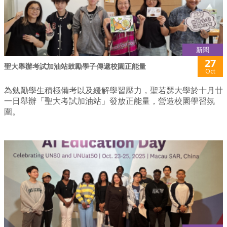
新聞
27
聖大舉辦考試加油站鼓勵學子傳遞校園正能量
Oct
為勉勵學生積極備考以及緩解學習壓力，聖若瑟大學於十月廿
一日舉辦「聖大考試加油站」發放正能量，營造校園學習氛
圍。