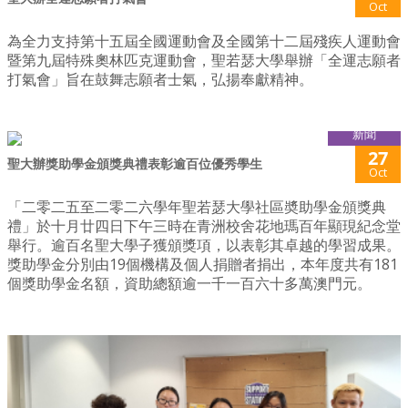
Oct
為全力支持第十五屆全國運動會及全國第十二屆殘疾人運動會
暨第九屆特殊奧林匹克運動會，聖若瑟大學舉辦「全運志願者
打氣會」旨在鼓舞志願者士氣，弘揚奉獻精神。
新聞
27
聖大辦獎助學金頒獎典禮表彰逾百位優秀學生
Oct
「二零二五至二零二六學年聖若瑟大學社區奬助學金頒獎典
禮」於十月廿四日下午三時在青洲校舍花地瑪百年顯現紀念堂
舉行。逾百名聖大學子獲頒獎項，以表彰其卓越的學習成果。
獎助學金分別由19個機構及個人捐贈者捐出，本年度共有181
個獎助學金名額，資助總額逾一千一百六十多萬澳門元。