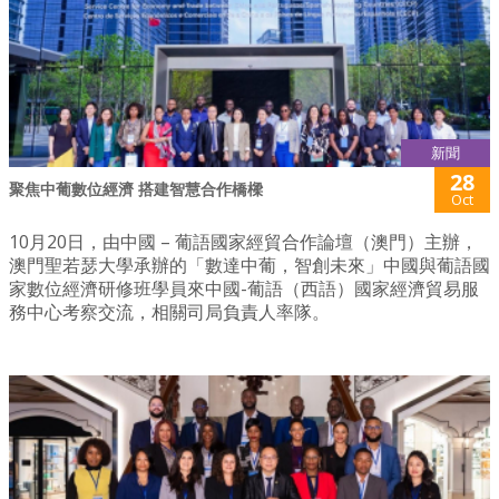
新聞
28
聚焦中葡數位經濟 搭建智慧合作橋樑
Oct
10月20日，由中國 – 葡語國家經貿合作論壇（澳門）主辦，
澳門聖若瑟大學承辦的「數達中葡，智創未來」中國與葡語國
家數位經濟研修班學員來中國-葡語（西語）國家經濟貿易服
務中心考察交流，相關司局負責人率隊。