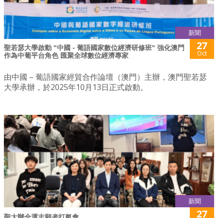
新聞
27
聖若瑟大學啟動 "中國 - 葡語國家數位經濟研修班" 強化澳門
Oct
作為中葡平台角色 匯聚全球數位經濟專家
由中國 – 葡語國家經貿合作論壇（澳門）主辦，澳門聖若瑟
大學承辦，於2025年10月13日正式啟動。
新聞
27
聖大辦全運志願者打氣會