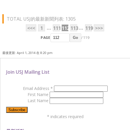
TOTAL USJ的最新新聞列表: 1305
...
...
<<<
1
111
112
113
119
>>>
PAGE
/ 119
Go
最後更新: April 1, 2014 在 8:20 pm
Join USJ Mailing List
Email Address
*
First Name
Last Name
*
indicates required