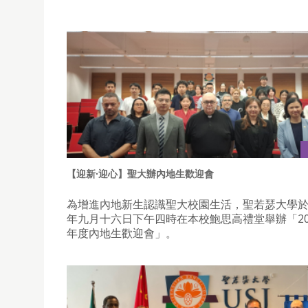
【迎新·迎心】聖大辦內地生歡迎會
為增進內地新生認識聖大校園生活，聖若瑟大學
年九月十六日下午四時在本校鮑思高禮堂舉辦「2025
年度內地生歡迎會」。