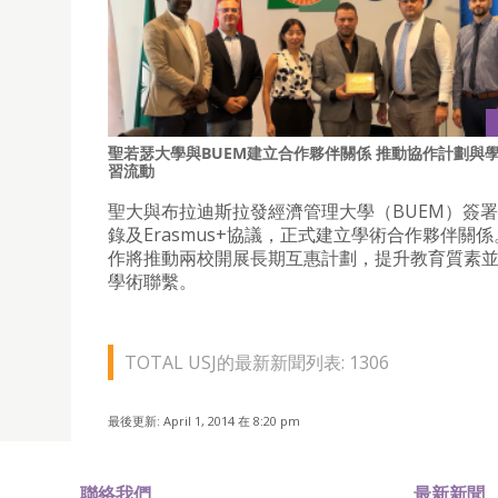
聖若瑟大學與BUEM建立合作夥伴關係 推動協作計劃與
習流動
聖大與布拉迪斯拉發經濟管理大學（BUEM）簽
錄及Erasmus+協議，正式建立學術合作夥伴關
作將推動兩校開展長期互惠計劃，提升教育質素
學術聯繫。
TOTAL USJ的最新新聞列表: 1306
最後更新: April 1, 2014 在 8:20 pm
聯絡我們
最新新聞