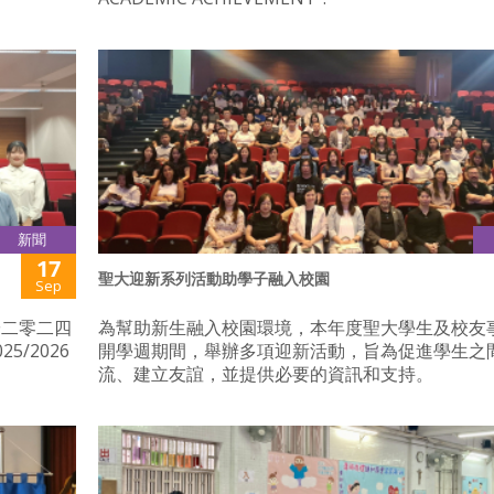
新聞
17
聖大迎新系列活動助學子融入校園
Sep
於二零二四
為幫助新生融入校園環境，本年度聖大學生及校友
/2026
開學週期間，舉辦多項迎新活動，旨為促進學生之
流、建立友誼，並提供必要的資訊和支持。