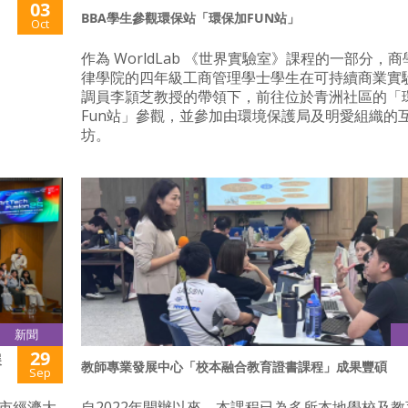
03
BBA學生參觀環保站「環保加FUN站」
Oct
作為 WorldLab 《世界實驗室》課程的一部分，
律學院的四年級工商管理學士學生在可持續商業實
調員李頴芝教授的帶領下，前往位於青洲社區的「
Fun站」參觀，並參加由環境保護局及明愛組織的
坊。
新聞
29
展
教師專業發展中心「校本融合教育證書課程」成果豐碩
Sep
明市經濟大
自2022年開辦以來，本課程已為多所本地學校及