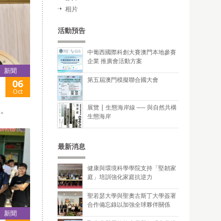
相片
活動預告
中葡西國際科創大賽澳門本地參賽
企業 推廣會活動方案
新聞
第五屆澳門模擬聯合國大會
06
》
Oct
展覽 | 生態海岸線 ── 與自然共構
性。
生態海岸
最新消息
健康與環境科學學院支持「堅韌家
庭」培訓強化家庭抗逆力
聖若瑟大學與聖奧古斯丁大學簽署
合作備忘錄以加強全球夥伴關係
新聞