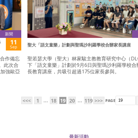
新聞
11
學
聖大「語文童樂」計劃與聖瑪沙利羅學校合辦家長講座
Sep
署合作備忘
聖若瑟大學（聖大）林家駿主教教育研究中心（DLC
係。此次合
下「語文童樂」計劃於9月6日與聖瑪沙利羅學校合
並加強歐亞
長教育講座，共吸引超過175位家長參與。
...
...
<<<
1
18
19
20
119
>>>
PAGE
最新活動