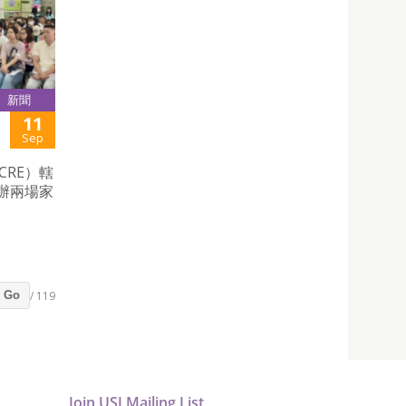
新聞
11
Sep
RE）轄
辦兩場家
/ 119
Go
Join USJ Mailing List