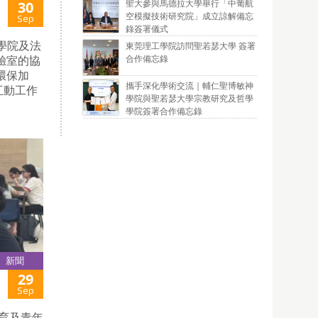
聖大參與馬德拉大學舉行「中葡航
30
空模擬技術研究院」成立諒解備忘
Sep
錄簽署儀式
商學院及法
東莞理工學院訪問聖若瑟大學 簽署
合作備忘錄
驗室的協
環保加
攜手深化學術交流｜輔仁聖博敏神
互動工作
學院與聖若瑟大學宗教研究及哲學
學院簽署合作備忘錄
新聞
29
Sep
教育及青年