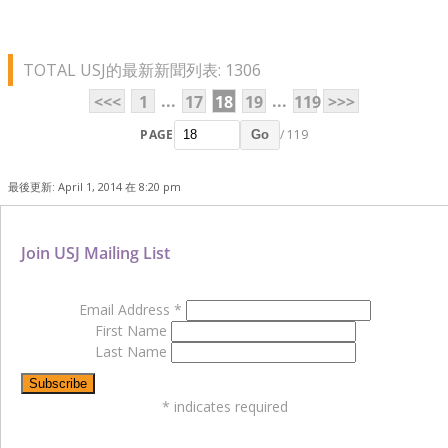
TOTAL USJ的最新新聞列表: 1306
...
...
<<<
1
17
18
19
119
>>>
PAGE
/ 119
Go
最後更新: April 1, 2014 在 8:20 pm
Join USJ Mailing List
Email Address
*
First Name
Last Name
*
indicates required