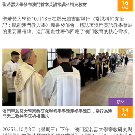
16
聖若瑟大學發布澳門首本英語常識科補充教材
Oct
聖若瑟大學於10月13日在羅氏圖書館舉行《常識科補充筆
記：賦能澳門教與學》新書發佈會，標誌著澳門英語教學發展
的重要里程碑。這部開創性著作回應了澳門教育的核心需求。
新聞
14
澳門聖若瑟大學宗教研究與哲學學院慶祝學院日，舉行為​澳
Oct
門天主教神學院祈禱儀式
2025年10月8日（星期三）下午，澳門聖若瑟大學宗教研究與