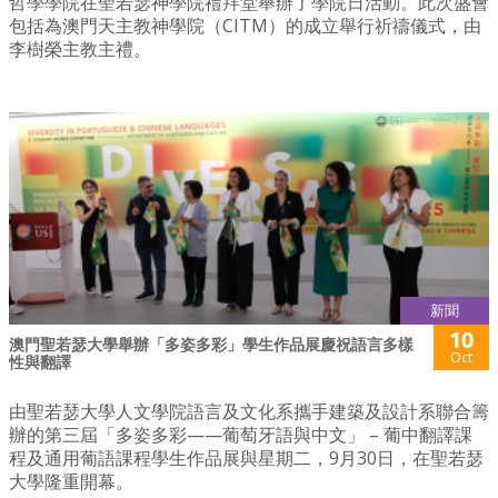
哲學學院在聖若瑟神學院禮拜堂舉辦了學院日活動。此次盛會
包括為澳門天主教神學院（CITM）的成立舉行祈禱儀式，由
李樹榮主教主禮。
新聞
10
澳門聖若瑟大學舉辦「多姿多彩」學生作品展慶祝語言多樣
Oct
性與翻譯
由聖若瑟大學人文學院語言及文化系攜手建築及設計系聯合籌
辦的第三屆「多姿多彩——葡萄牙語與中文」 – 葡中翻譯課
程及通用葡語課程學生作品展與星期二，9月30日，在聖若瑟
大學隆重開幕。