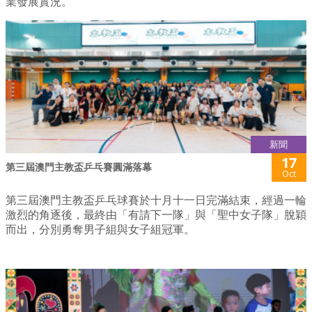
業發展實況。
新聞
17
第三屆澳門主教盃乒乓賽圓滿落幕
Oct
第三屆澳門主教盃乒乓球賽於十月十一日完滿結束，經過一輪
激烈的角逐後，最終由「有請下一隊」與「聖中女子隊」脫穎
而出，分別勇奪男子組與女子組冠軍。