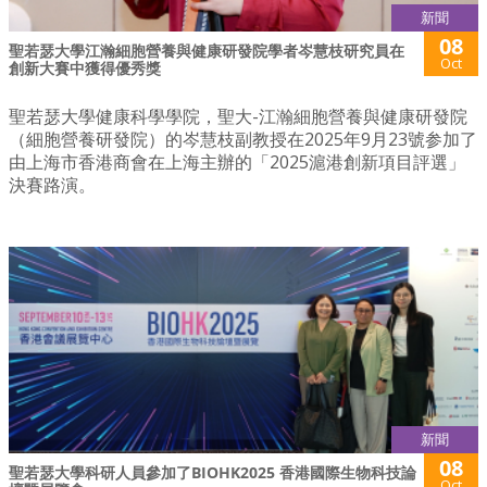
新聞
08
聖若瑟大學江瀚細胞營養與健康研發院學者岑慧枝研究員在
Oct
創新大賽中獲得優秀獎
聖若瑟大學健康科學學院，聖大-江瀚細胞營養與健康研發院
（細胞營養研發院）的岑慧枝副教授在2025年9月23號参加了
由上海市香港商會在上海主辦的「2025滬港創新項目評選」
決賽路演。
新聞
08
聖若瑟大學科研人員參加了BIOHK2025 香港國際生物科技論
Oct