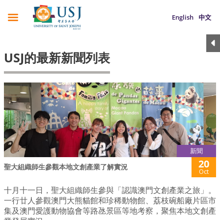
English
中文
USJ的最新新聞列表
新聞
20
聖大組織師生參觀本地文創產業了解實況
Oct
十月十一日，聖大組織師生參與「認識澳門文創產業之旅」。
一行廿人參觀澳門大熊貓館和珍稀動物館、荔枝碗船廠片區市
集及澳門愛護動物協會等路氹景區等地考察，聚焦本地文創產