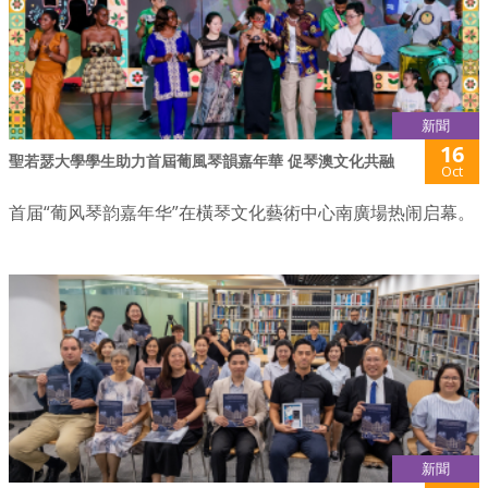
新聞
16
聖若瑟大學學生助力首屆葡風琴韻嘉年華 促琴澳文化共融
Oct
首届“葡风琴韵嘉年华”在橫琴文化藝術中心南廣場热闹启幕。
新聞