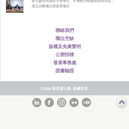
聖大參與馬德拉大學舉行「中葡航空模擬技術研究院」
成立諒解備忘錄簽署儀式
聯絡我們
職位空缺
版權及免責聲明
公開招標
發展事務處
證書驗證
©2026 聖若瑟大學, 版權所有.