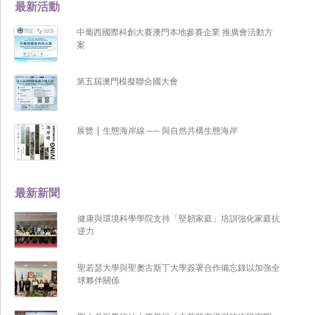
最新活動
中葡西國際科創大賽澳門本地參賽企業 推廣會活動方
案
第五屆澳門模擬聯合國大會
展覽 | 生態海岸線 ── 與自然共構生態海岸
最新新聞
健康與環境科學學院支持「堅韌家庭」培訓強化家庭抗
逆力
聖若瑟大學與聖奧古斯丁大學簽署合作備忘錄以加強全
球夥伴關係