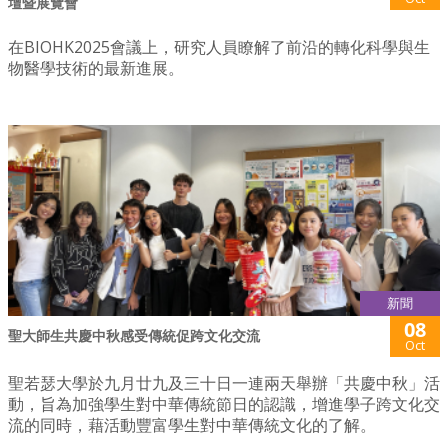
壇暨展覽會
在BIOHK2025會議上，研究人員瞭解了前沿的轉化科學與生
物醫學技術的最新進展。
新聞
08
聖大師生共慶中秋感受傳統促跨文化交流
Oct
聖若瑟大學於九月廿九及三十日一連兩天舉辦「共慶中秋」活
動，旨為加強學生對中華傳統節日的認識，增進學子跨文化交
流的同時，藉活動豐富學生對中華傳統文化的了解。