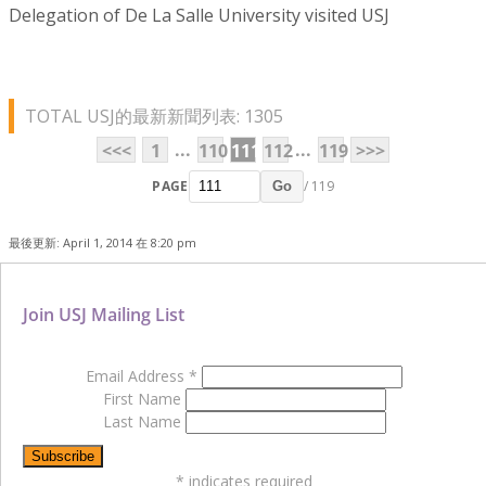
Delegation of De La Salle University visited USJ
TOTAL USJ的最新新聞列表: 1305
...
...
<<<
1
110
111
112
119
>>>
PAGE
/ 119
Go
最後更新: April 1, 2014 在 8:20 pm
Join USJ Mailing List
Email Address
*
First Name
Last Name
*
indicates required