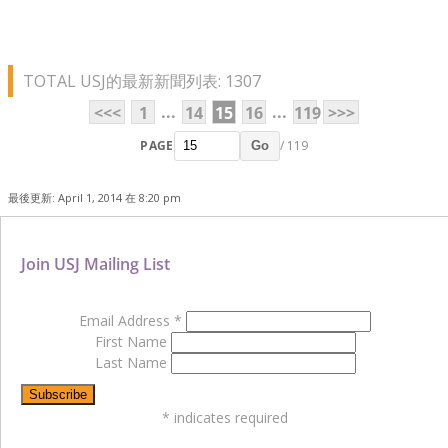
TOTAL USJ的最新新聞列表: 1307
...
...
<<<
1
14
15
16
119
>>>
PAGE
/ 119
Go
最後更新: April 1, 2014 在 8:20 pm
Join USJ Mailing List
Email Address
*
First Name
Last Name
*
indicates required