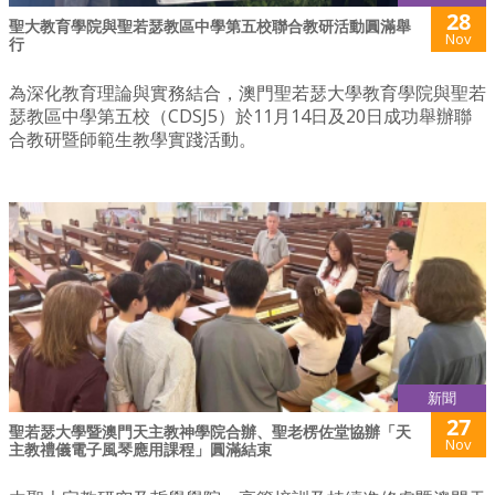
28
聖大教育學院與聖若瑟教區中學第五校聯合教研活動圓滿舉
Nov
行
為深化教育理論與實務結合，澳門聖若瑟大學教育學院與聖若
瑟教區中學第五校（CDSJ5）於11月14日及20日成功舉辦聯
合教研暨師範生教學實踐活動。
新聞
27
聖若瑟大學暨澳門天主教神學院合辦、聖老楞佐堂協辦「天
Nov
主教禮儀電子風琴應用課程」圓滿結束