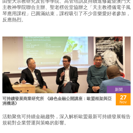
由聖大宗教研究及哲學學院、高管培訓及持續進修處暨澳門天
主教神學院聯合主辦、聖老楞佐堂協辦之「天主教禮儀電子風
琴應用課程」已圓滿結束，課程吸引了不少音樂愛好者參加，
反應熱烈。
新聞
27
可持續發展商業研究所 《綠色金融公開講座：歐盟框架與亞
Nov
洲機遇》
活動聚焦可持續金融趨勢，深入解析歐盟最新可持續發展報告
規範對企業營運與策略的影響。