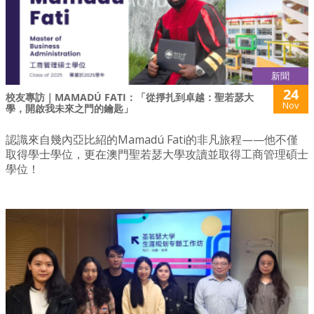
新聞
24
校友專訪｜MAMADÚ FATI：「從掙扎到卓越：聖若瑟大
Nov
學，開啟我未來之門的鑰匙」
認識來自幾內亞比紹的Mamadú Fati的非凡旅程——他不僅
取得學士學位，更在澳門聖若瑟大學攻讀並取得工商管理碩士
學位！