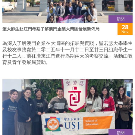
新聞
28
聖大師生赴江門考察了解澳門企業大灣區發展新佈局
Nov
為深入了解澳門企業在大灣區的拓展與實踐，聖若瑟大學學生
及校友事務處於二零二五年十一月廿二日至廿三日組織學生一
行十二人，前往廣東江門進行為期兩天的考察交流。活動由教
育及青年發展局贊助。
新聞