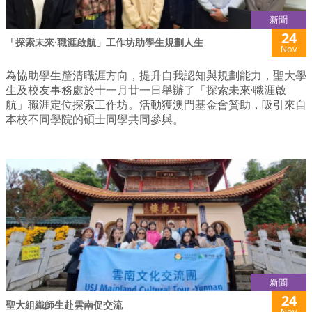
新聞
24
「探索未來·職涯啟航」工作坊助學生規劃人生
Nov
為協助學生釐清職涯方向，提升自我認知與規劃能力，聖大學
生及校友事務處於十一月廿一日舉辦了「探索未來·職涯啟
航」職涯定位探索工作坊。活動獲澳門基金會贊助，吸引來自
本校不同學院的碩士同學共同參與。
新聞
24
聖大組織師生赴雲南促交流
Nov