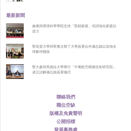
最新新聞
健康與環境科學學院支持「堅韌家庭」培訓強化家庭抗
逆力
聖若瑟大學與聖奧古斯丁大學簽署合作備忘錄以加強全
球夥伴關係
聖大參與馬德拉大學舉行「中葡航空模擬技術研究院」
成立諒解備忘錄簽署儀式
聯絡我們
職位空缺
版權及免責聲明
公開招標
發展事務處