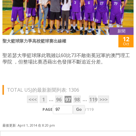
新聞
12
聖大籃球隊力爭高校籃球賽出線權
Oct
聖若瑟大學籃球隊此戰雖以60比73不敵衛冕冠軍的澳門理工
學院 ，但整場比賽憑藉出色發揮不斷追近分差。
TOTAL USJ的最新新聞列表: 1306
...
...
<<<
1
96
97
98
119
>>>
PAGE
/ 119
Go
最後更新: April 1, 2014 在 8:20 pm