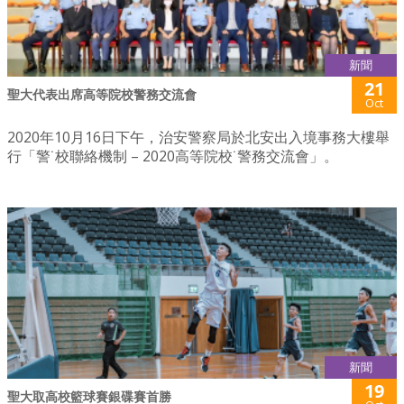
新聞
21
聖大代表出席高等院校警務交流會
Oct
2020年10月16日下午，治安警察局於北安出入境事務大樓舉
行「警˙校聯絡機制 – 2020高等院校˙警務交流會」。
新聞
19
聖大取高校籃球賽銀碟賽首勝