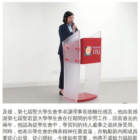
及後，第七屆聖大學生會李卓謙理事長致離任感言，
他由衷感
謝第七屆聖若瑟大學學生會在任期間的辛勞工作，
回首過去的
兩年，他認為從學生會中，
學習到的待人處事之道終身受用。
同時，
他表示學生會的傳承精神任重道遠，亦勉勵新內閣成員
要從心出發、
從心開始，今後如有需要，
他將不遺餘力協助新