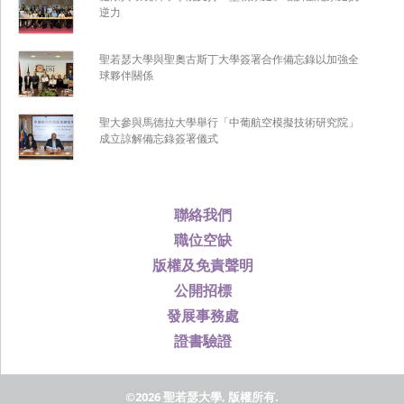
逆力
聖若瑟大學與聖奧古斯丁大學簽署合作備忘錄以加強全
球夥伴關係
聖大參與馬德拉大學舉行「中葡航空模擬技術研究院」
成立諒解備忘錄簽署儀式
聯絡我們
職位空缺
版權及免責聲明
公開招標
發展事務處
證書驗證
©2026 聖若瑟大學, 版權所有.