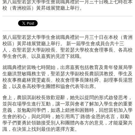
第八屆聖若瑟大學學生會就職典禮於一月三十日晚上七時在本
校（青洲校區）黃昇雄展覽廳上舉行。
第八屆聖若瑟大學學生會就職典禮於一月三十日在本校（青洲
校區）
黃昇雄展覽廳上舉行。 新一屆學生會成員合共十三
人，在聖若瑟大學副校長、
聖若瑟大學校友會理事長、各高校
學生會代表、
以及嘉賓的見證下就職。
就職典禮於當晚七時開始，
出席嘉賓包括教育及青年發展局學
生廳洪慧敏職務主管，
聖若瑟大學副校長農韻淇教授、學生及
校友事務處林寶雯處長、
校友會理事長陳桂舜、副理事長湯慧
盈，
以及各高校學生團體和協會代表等出席。
會上，農韻淇副校長致歡迎辭，她先以提問的形式啟發思考，
並與在場學生進行互動，讓一眾與會者了解加入學生會的重要
意義，
並勉勵同學們，如遇上錯挫和困難時，回想當初加入學
生會的初心，
與此同時，她引用馬丁·路德·金恩的名言，
鼓勵
學子們要勇於領聽接受別人和團體內各方的意見，
才能凝聚共
識，在決策上找到最佳的選擇方案。