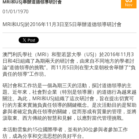
MRI和USJ舉辦道德領導研討會
Nov
01/01/1970
MRI和USJ於2016年11月3日至5日舉辦道德領導研討會
澳門利氏學社（MRI）和聖若瑟大學（USJ）
於2016年11月3
日和4日組織了為期兩天的研討會，
由來自不同地方的學者討
論“道德領導的挑戰”。
而11月5日則在聖大皇朝校舍舉辦了“負
責任的領導”工作坊。
研討會和工作坊是一個為期三天的活動，探討道德領導的主
題。
近年來，社會對企業（特別是領導層）的道德行為越來越
關注。
為此，MRI和USJ組織了這次研討會，
旨在提出切實可
行的方案來實施負責任領導的關鍵概念。
是次活動目的是幫助
參與者確定負責任領導的關鍵，
從而形成有質量的管理，並將
汲取東、西方傳統的智慧和見解，
以應對當代管理挑戰。
本活動雲集約15位國際學者，並有約30位參與者參加工作
坊，
成為分享和交流思想的良好平台。