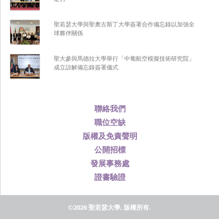
聖若瑟大學與聖奧古斯丁大學簽署合作備忘錄以加強全
球夥伴關係
聖大參與馬德拉大學舉行「中葡航空模擬技術研究院」
成立諒解備忘錄簽署儀式
聯絡我們
職位空缺
版權及免責聲明
公開招標
發展事務處
證書驗證
©2026 聖若瑟大學, 版權所有.