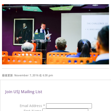
最後更新: November 7, 2016 在 6:30 pm
Join USJ Mailing List
Email Address
*
First Name