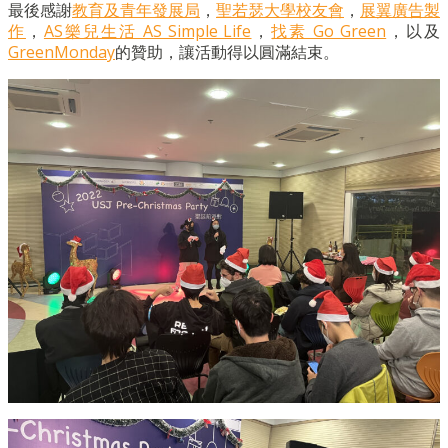
最後感謝
教育及青年發展局
，
聖若瑟大學校友會
，
展翼廣告製
作
，
AS樂兒生活 AS Simple Life
，
找素 Go Green
，以及
GreenMonday
的贊助，讓活動得以圓滿結束。