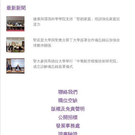
最新新聞
健康與環境科學學院支持「堅韌家庭」培訓強化家庭抗
逆力
聖若瑟大學與聖奧古斯丁大學簽署合作備忘錄以加強全
球夥伴關係
聖大參與馬德拉大學舉行「中葡航空模擬技術研究院」
成立諒解備忘錄簽署儀式
聯絡我們
職位空缺
版權及免責聲明
公開招標
發展事務處
證書驗證