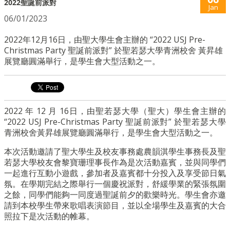
2022聖誕前派對
Jan
06/01/2023
2022年12月16日，由聖大學生會主辦的 “2022 USJ Pre-
Christmas Party 聖誕前派對” 於聖若瑟大學青洲校舍 黃昇雄
展覽廳圓滿舉行，是學生會大型活動之一。
2022 年 12 月 16日，由聖若瑟大學（聖大）學生會主辦的
“2022 USJ Pre-Christmas Party 聖誕前派對” 於聖若瑟大學
青洲校舍黃昇雄展覽廳圓滿舉行，是學生會大型活動之一。
本次活動邀請了聖大學生及校友事務處農韻淇學生事務長及聖
若瑟大學校友會黎寶珊理事長作為是次活動嘉賓，並與同學們
一起進行互動小遊戲，
參加者及嘉賓都十分投入及享受節日氣
氛。
在學期完結之際舉行一個慶祝派對，舒緩學業的緊張氛圍
之餘，
同學們能夠一同度過聖誕前夕的歡樂時光。
學生會亦邀
請到本校學生帶來歌唱表演節目，
並以全場學生及嘉賓的大合
照拉下是次活動的帷幕。