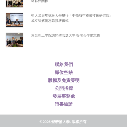
球夥伴關係
聖大參與馬德拉大學舉行「中葡航空模擬技術研究院」
成立諒解備忘錄簽署儀式
東莞理工學院訪問聖若瑟大學 簽署合作備忘錄
聯絡我們
職位空缺
版權及免責聲明
公開招標
發展事務處
證書驗證
©2026 聖若瑟大學, 版權所有.