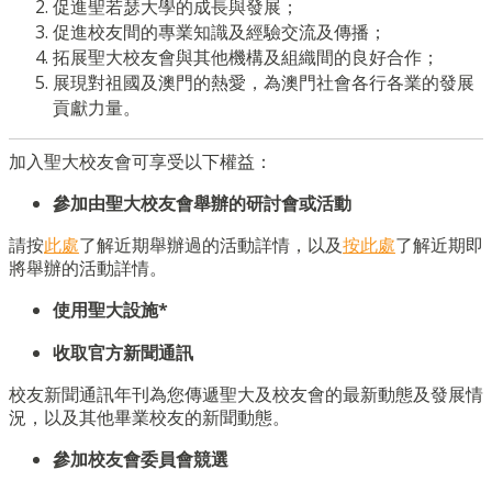
促進聖若瑟大學的成長與發展；
促進校友間的專業知識及經驗交流及傳播；
拓展聖大校友會與其他機構及組織間的良好合作；
展現對祖國及澳門的熱愛，為澳門社會各行各業的發展
貢獻力量。
加入聖大校友會可享受以下權益：
參加
由
聖大校友會
舉辦的研討會或活動
請按
此處
了解近期舉辦過的活動詳情，以及
按此處
了解近期即
將舉辦的活動詳情。
使用聖大設施
*
收取
官方新聞通訊
校友新聞通訊年刊為您傳遞聖大及校友會的最新動態及發展情
況，以及其他畢業校友的新聞動態。
參加校友會委員會競選