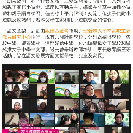
「助言成句」和「連繫閱讀」三要點開展，介紹了一系列技巧
和親子家居小遊戲。講座以互動為主，導師在分享中加插小遊
戲和親子語言練習。儘管線上平台限制了交流，但孩子們對小
遊戲反應熱烈，增添父母在家利用小遊戲交流的信心。
「語文童樂」計劃由
銀娛基金會
捐助、
聖若瑟大學林家駿主教
教育研究中心
推行。現有六間計劃學校，分別為婦聯學校、勞
校中學、聖善學校、澳門浸信中學、化地瑪聖母女子學校和聖
羅撒女子中學中文部。過去曾舉辦教師培訓、家長教育講座等
活動，旨在語文發展方面支援學校、兒童及家長。