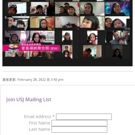
最後更新: February 28, 2022 在 3:43 pm
Join USJ Mailing List
Email Address
*
First Name
Last Name