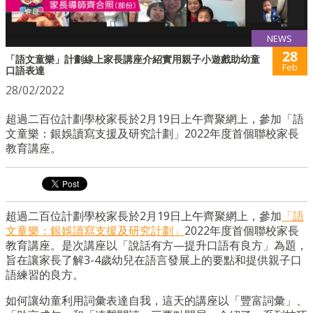
NEWS
28
「語文童樂」計劃線上家長講座介紹實用親子小遊戲助幼童
Feb
口語表達
28/02/2022
超過二百位計劃學校家長於2月19日上午齊聚網上，參加「語
文童樂：銀娛讀寫支援及研究計劃」2022年度首個聯校家長
教育講座。
超過二百位計劃學校家長於2月19日上午齊聚網上，參加
「語
文童樂：銀娛讀寫支援及研究計劃」
2022年度首個聯校家長
教育講座。是次講座以「說話有方—提升口語有良方」為題，
旨在讓家長了解3-4歲幼兒在語言發展上的要點和提供親子口
語練習的良方。
如何讓幼童利用詞彙表達自我，這天的講座以「豐富詞彙」、