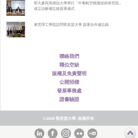
聖大參與馬德拉大學舉行「中葡航空模擬技術研究院」
成立諒解備忘錄簽署儀式
東莞理工學院訪問聖若瑟大學 簽署合作備忘錄
聯絡我們
職位空缺
版權及免責聲明
公開招標
發展事務處
證書驗證
©2026 聖若瑟大學, 版權所有.