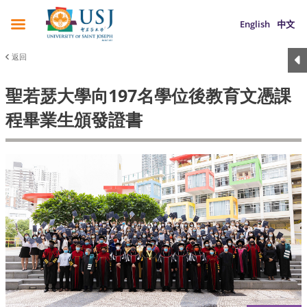
English
中文
返回
聖若瑟大學向197名學位後教育文憑課
程畢業生頒發證書