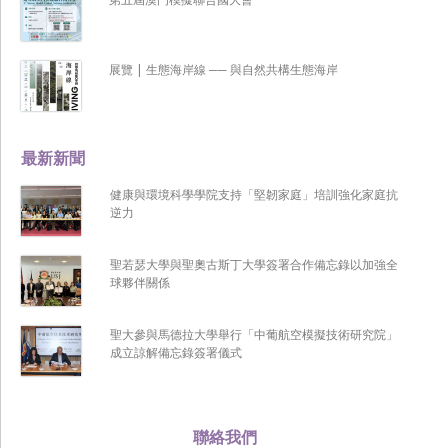
展覽 | 生態海岸線 ── 與自然共構生態海岸
最新新聞
健康與環境科學學院支持「堅韌家庭」培訓強化家庭抗
逆力
聖若瑟大學與聖奧古斯丁大學簽署合作備忘錄以加強全
球夥伴關係
聖大參與馬德拉大學舉行「中葡航空模擬技術研究院」
成立諒解備忘錄簽署儀式
聯絡我們