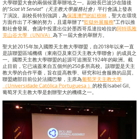
大學聯盟大會的兩個候選舉辦地之一。副校長巴波沙在隨後
的“
Sciat Vt Serviat
”（
天主教大學服務社會
）
平行會議上發表
了演說。副校長特別強調，為
保護澳門的紅樹林
，聖大在環境
方面作出了不懈的努力，且還舉辦了“
監獄外展服務
”工作以推
動社會發展。會議中投選出位於墨西哥瓜達拉哈拉的
阿特瑪雅
克山谷大學（UNIVA）
為下一屆大會的舉辦方。
聖大於2015年加入國際天主教大學聯盟，自2018年以來一直
是該聯盟區域機構（東南亞及東亞天主教大學聯會）的成員之
一。國際天主教大學聯盟的起源可追溯至1924年的歐洲。截
止目前，它已涵蓋來自五個州的250多所高校。該聯盟是天主
教大學的合作平臺，旨在提高教學、研究和社會服務的品質。
聯盟總部目前位於法國巴黎，主席為
葡萄牙天主教大學
（Universidade Católica Portuguesa ）
的校長Isabel Gil。
葡萄牙天主教大學是創辦聖大的機構之一。