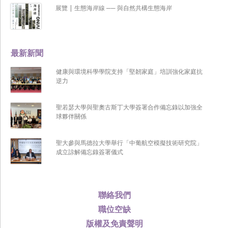
展覽 | 生態海岸線 ── 與自然共構生態海岸
最新新聞
健康與環境科學學院支持「堅韌家庭」培訓強化家庭抗
逆力
聖若瑟大學與聖奧古斯丁大學簽署合作備忘錄以加強全
球夥伴關係
聖大參與馬德拉大學舉行「中葡航空模擬技術研究院」
成立諒解備忘錄簽署儀式
聯絡我們
職位空缺
版權及免責聲明