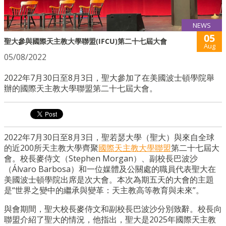
NEWS
05
聖大參與國際天主教大學聯盟(IFCU)第二十七屆大會
Aug
05/08/2022
2022年7月30日至8月3日，聖大參加了在美國波士頓學院舉
辦的國際天主教大學聯盟第二十七屆大會。
2022年7月30日至8月3日，聖若瑟大學（聖大）與來自全球
的近200所天主教大學齊聚
國際天主教大學聯盟
第二十七屆大
會。校長麥侍文（Stephen Morgan）、副校長巴波沙
（Álvaro Barbosa）和一位媒體及公關處的職員代表聖大在
美國波士頓學院出席是次大會。本次為期五天的大會的主題
是“世界之變中的繼承與變革：天主教高等教育與未來”。
與會期間，聖大校長麥侍文和副校長巴波沙分別致辭。校長向
聯盟介紹了聖大的情況，他指出，聖大是2025年國際天主教