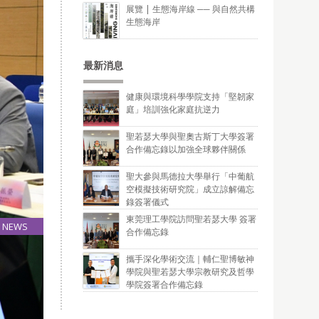
展覽 | 生態海岸線 ── 與自然共構
生態海岸
最新消息
健康與環境科學學院支持「堅韌家
庭」培訓強化家庭抗逆力
聖若瑟大學與聖奧古斯丁大學簽署
合作備忘錄以加強全球夥伴關係
聖大參與馬德拉大學舉行「中葡航
空模擬技術研究院」成立諒解備忘
錄簽署儀式
東莞理工學院訪問聖若瑟大學 簽署
NEWS
合作備忘錄
10
Jun
攜手深化學術交流｜輔仁聖博敏神
學院與聖若瑟大學宗教研究及哲學
學院簽署合作備忘錄