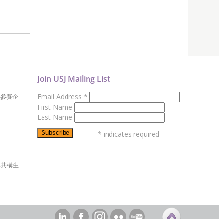
Join USJ Mailing List
Email Address
*
地參賽企
First Name
Last Name
*
indicates required
然共構生