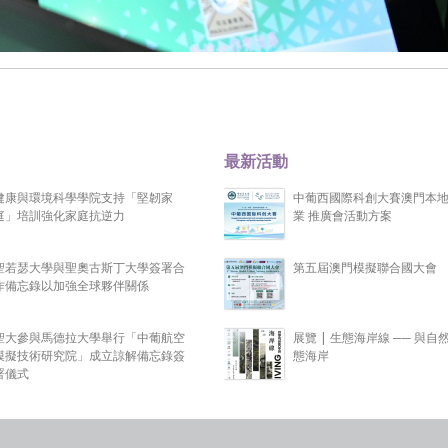
最新活動
健康與環境科學學院支持「堅韌家
中葡西國際科創大賽澳門本
庭」培訓強化家庭抗逆力
業 推廣會活動方案
聖若瑟大學與聖奧古斯丁大學簽署合
第五屆澳門模擬聯合國大會
作備忘錄以加強全球夥伴關係
聖大參與馬德拉大學舉行「中葡航空
展覽 | 生態海岸線 ── 與自
模擬技術研究院」成立諒解備忘錄簽
態海岸
署儀式