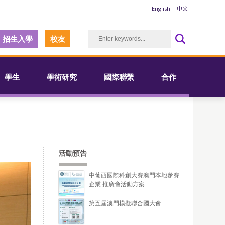
English
中文
招生入學
校友
學生
學術研究
國際聯繫
合作
活動預告
中葡西國際科創大賽澳門本地參賽
企業 推廣會活動方案
第五屆澳門模擬聯合國大會