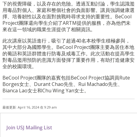
下的視覺障礙，以及存在的危險。透過互動討論，學生認識濫
用毒品對個人、家庭和整個社會的負面影響。講員強調健康選
擇、培養韌性以及在面對挑戰時尋求支持的重要性。BeCool
Project團隊還向學生介紹了ARTM提供的服務，亦為他們未
來在這一領域的職業生涯提供了相關資訊。
此次講座以英語進行，吸引了超過40名本校學生積極參與，
其中大部分為國際學生。BeCool Project團隊主要為居住本地
的葡語和英語群體進行防毒及戒毒工作。此次活動在提高學生
對毒品濫用預防的意識方面發揮了重要作用，有助打造健康安
全的校園環境。
BeCool Project團隊的嘉賓包括BeCool Project協調員Rute
Borges女士、Durant Chao先生、Rui Machado先生、
Bianca Lao女士和Chu Wing Yan女士。
最後更新: April 16, 2024 在 9:29 am
Join USJ Mailing List